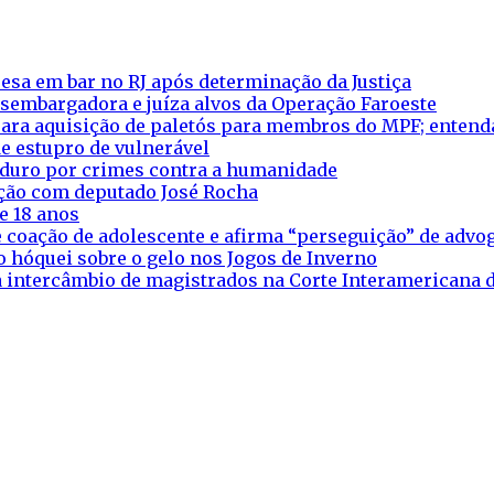
esa em bar no RJ após determinação da Justiça
esembargadora e juíza alvos da Operação Faroeste
ara aquisição de paletós para membros do MPF; entend
e estupro de vulnerável
aduro por crimes contra a humanidade
eação com deputado José Rocha
e 18 anos
 coação de adolescente e afirma “perseguição” de adv
o hóquei sobre o gelo nos Jogos de Inverno
ra intercâmbio de magistrados na Corte Interamericana