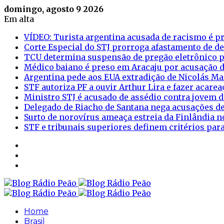
domingo, agosto 9 2026
Em alta
VÍDEO: Turista argentina acusada de racismo é pr
Corte Especial do STJ prorroga afastamento de d
TCU determina suspensão de pregão eletrônico p
Médico baiano é preso em Aracaju por acusação d
Argentina pede aos EUA extradição de Nicolás M
STF autoriza PF a ouvir Arthur Lira e fazer acar
Ministro STJ é acusado de assédio contra jovem d
Delegado de Riacho de Santana nega acusações de
Surto de norovírus ameaça estreia da Finlândia n
STF e tribunais superiores definem critérios pa
Sidebar
Login
Artigo
aleatório
Home
Brasil