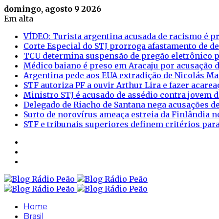
domingo, agosto 9 2026
Em alta
VÍDEO: Turista argentina acusada de racismo é pr
Corte Especial do STJ prorroga afastamento de d
TCU determina suspensão de pregão eletrônico p
Médico baiano é preso em Aracaju por acusação d
Argentina pede aos EUA extradição de Nicolás M
STF autoriza PF a ouvir Arthur Lira e fazer acar
Ministro STJ é acusado de assédio contra jovem d
Delegado de Riacho de Santana nega acusações de
Surto de norovírus ameaça estreia da Finlândia n
STF e tribunais superiores definem critérios pa
Sidebar
Login
Artigo
aleatório
Home
Brasil