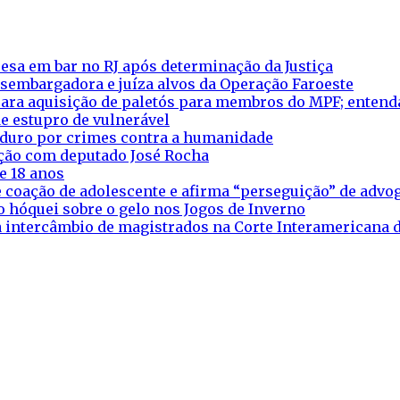
esa em bar no RJ após determinação da Justiça
esembargadora e juíza alvos da Operação Faroeste
ara aquisição de paletós para membros do MPF; entend
e estupro de vulnerável
aduro por crimes contra a humanidade
eação com deputado José Rocha
e 18 anos
 coação de adolescente e afirma “perseguição” de adv
o hóquei sobre o gelo nos Jogos de Inverno
ra intercâmbio de magistrados na Corte Interamericana