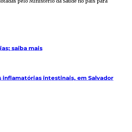
otadas pelo Ministério da Saúde no país para
ias; saiba mais
 inflamatórias intestinais, em Salvador