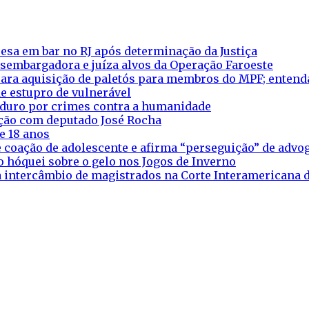
esa em bar no RJ após determinação da Justiça
esembargadora e juíza alvos da Operação Faroeste
ara aquisição de paletós para membros do MPF; entend
e estupro de vulnerável
aduro por crimes contra a humanidade
eação com deputado José Rocha
e 18 anos
 coação de adolescente e afirma “perseguição” de adv
o hóquei sobre o gelo nos Jogos de Inverno
ra intercâmbio de magistrados na Corte Interamericana