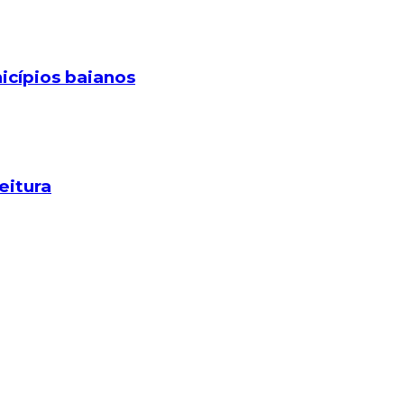
icípios baianos
eitura