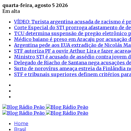
quarta-feira, agosto 5 2026
Em alta
VÍDEO: Turista argentina acusada de racismo é pr
Corte Especial do STJ prorroga afastamento de d
TCU determina suspensão de pregão eletrônico p
Médico baiano é preso em Aracaju por acusação d
Argentina pede aos EUA extradição de Nicolás M
STF autoriza PF a ouvir Arthur Lira e fazer acar
Ministro STJ é acusado de assédio contra jovem d
Delegado de Riacho de Santana nega acusações de
Surto de norovírus ameaça estreia da Finlândia n
STF e tribunais superiores definem critérios pa
Sidebar
Login
Artigo
aleatório
Home
Brasil