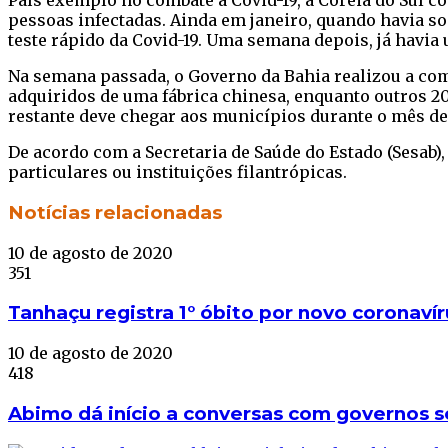
País exemplo no combate à Covid-19, a Coréia do Sul
pessoas infectadas. Ainda em janeiro, quando havia s
teste rápido da Covid-19. Uma semana depois, já havia
Na semana passada, o Governo da Bahia realizou a com
adquiridos de uma fábrica chinesa, enquanto outros 20
restante deve chegar aos municípios durante o mês de
De acordo com a Secretaria de Saúde do Estado (Sesab)
particulares ou instituições filantrópicas.
Facebook
Twitter
WhatsApp
Telegram
Notícias relacionadas
10 de agosto de 2020
351
Tanhaçu registra 1° óbito por novo coronaví
10 de agosto de 2020
418
Abimo dá início a conversas com governos s