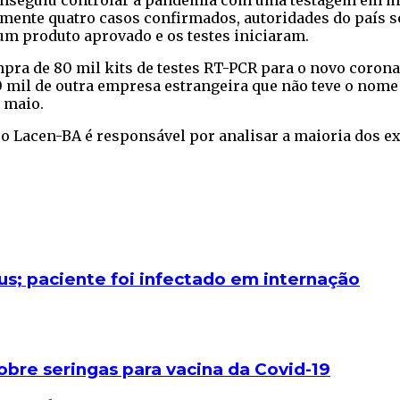
 conseguiu controlar a pandemia com uma testagem em m
omente quatro casos confirmados, autoridades do país 
 um produto aprovado e os testes iniciaram.
pra de 80 mil kits de testes RT-PCR para o novo coron
 mil de outra empresa estrangeira que não teve o nome 
 maio.
, o Lacen-BA é responsável por analisar a maioria dos e
rus; paciente foi infectado em internação
obre seringas para vacina da Covid-19