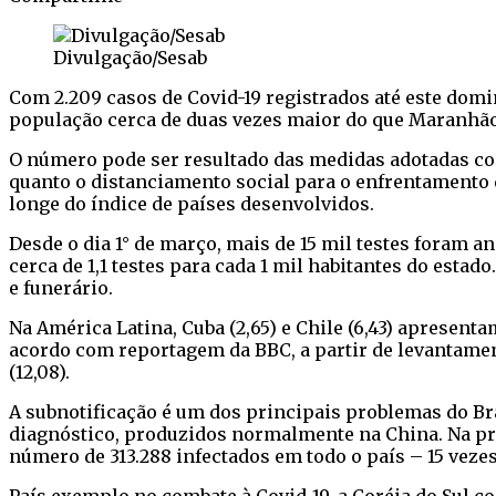
Facebook
Twitter
WhatsApp
Telegram
Divulgação/Sesab
Com 2.209 casos de Covid-19 registrados até este domi
população cerca de duas vezes maior do que Maranhão
O número pode ser resultado das medidas adotadas com
quanto o distanciamento social para o enfrentamento 
longe do índice de países desenvolvidos.
Desde o dia 1° de março, mais de 15 mil testes foram 
cerca de 1,1 testes para cada 1 mil habitantes do estado
e funerário.
Na América Latina, Cuba (2,65) e Chile (6,43) apresen
acordo com reportagem da BBC, a partir de levantament
(12,08).
A subnotificação é um dos principais problemas do Br
diagnóstico, produzidos normalmente na China. Na prim
número de 313.288 infectados em todo o país – 15 vezes