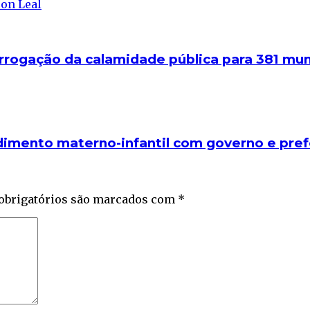
orrogação da calamidade pública para 381 mun
dimento materno-infantil com governo e pref
obrigatórios são marcados com
*