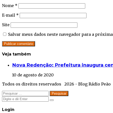
Nome
*
E-mail
*
Site
Salvar meus dados neste navegador para a próxima
Veja também
Close
Nova Redenção: Prefeitura inaugura cen
10 de agosto de 2020
Todos os direitos reservados 2026 - Blog Rádio Peão
Facebook
Twitter
WhatsApp
Telegram
Close
Pesquisar
por:
Close
Close
Login