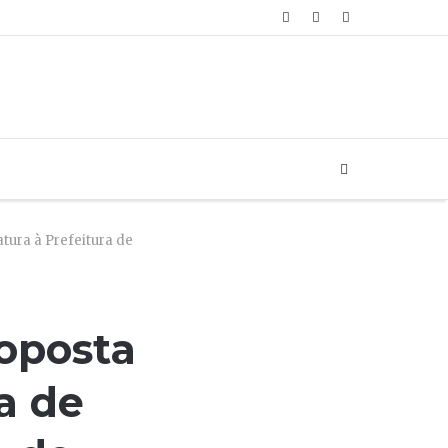
Artigo
Login
Sidebar
aleatório
Buscar...
tura à Prefeitura de
roposta
a de