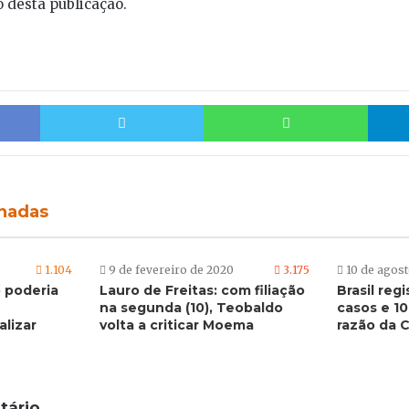
 desta publicação.
e
Facebook
Twitter
Whats
onadas
1.104
9 de fevereiro de 2020
3.175
10 de agos
 poderia
Lauro de Freitas: com filiação
Brasil reg
na segunda (10), Teobaldo
casos e 10
alizar
volta a criticar Moema
razão da C
tário