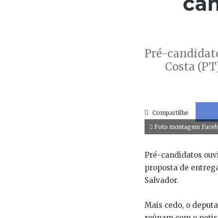
can
Pré-candidato
Costa (PT
Compartilhe
Foto montagem Faceb
Pré-candidatos ouvid
proposta de entrega
Salvador.
Mais cedo, o deputa
reúnam com o petis