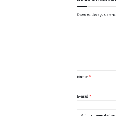
O seu endereço de e-ma
Nome
*
E-mail
*
Salvar meus dados 