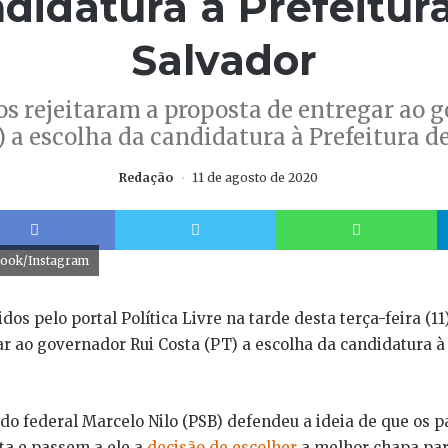
didatura à Prefeitur
Salvador
s rejeitaram a proposta de entregar ao 
) a escolha da candidatura à Prefeitura de
Redação
11 de agosto de 2020
Facebook
Twitter
W
ook/Instagram
os pelo portal Política Livre na tarde desta terça-feira (11
r ao governador Rui Costa (PT) a escolha da candidatura à 
do federal Marcelo Nilo (PSB) defendeu a ideia de que os p
ta e passem a ele a
decisão de escolher
a melhor chapa para