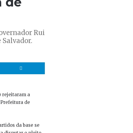
a de
governador Rui
 Salvador.
hatsApp
Telegram
) rejeitaram a
Prefeitura de
artidos da base se
 disputar o pleito