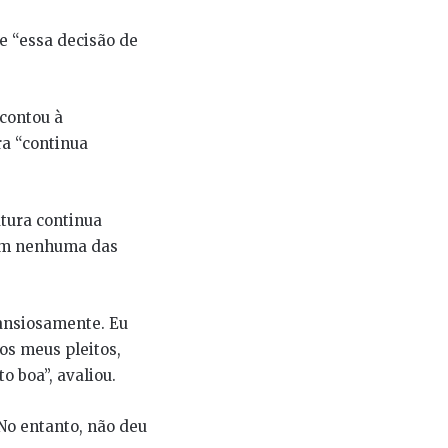
e “essa decisão de
contou à
ra “continua
tura continua
 em nenhuma das
 ansiosamente. Eu
 os meus pleitos,
o boa”, avaliou.
No entanto, não deu