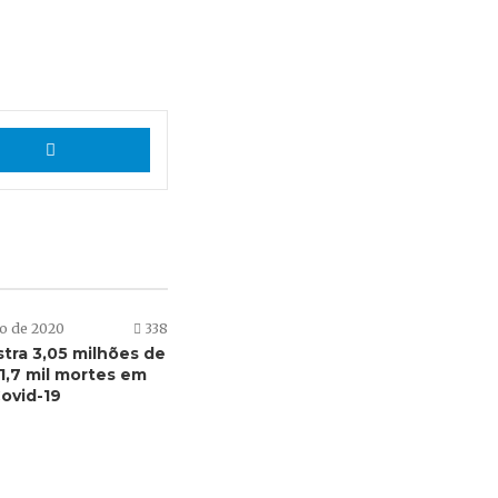
App
Telegram
to de 2020
338
istra 3,05 milhões de
1,7 mil mortes em
ovid-19