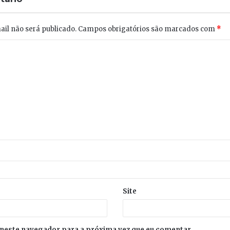
il não será publicado.
Campos obrigatórios são marcados com
*
Site
neste navegador para a próxima vez que eu comentar.