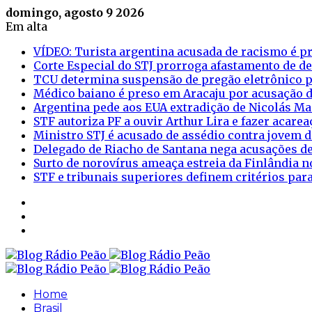
domingo, agosto 9 2026
Em alta
VÍDEO: Turista argentina acusada de racismo é pr
Corte Especial do STJ prorroga afastamento de d
TCU determina suspensão de pregão eletrônico p
Médico baiano é preso em Aracaju por acusação d
Argentina pede aos EUA extradição de Nicolás M
STF autoriza PF a ouvir Arthur Lira e fazer acar
Ministro STJ é acusado de assédio contra jovem d
Delegado de Riacho de Santana nega acusações de
Surto de norovírus ameaça estreia da Finlândia n
STF e tribunais superiores definem critérios pa
Sidebar
Login
Artigo
aleatório
Home
Brasil