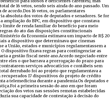
benefício para idosos e deficientes carentes), mas
tal de 16 vetos, sendo seis ainda do ano passado. Um
a de acordo.Dos 16 vetos, os parlamentares
ria absoluta dos votos de deputados e senadores. Se for
 a ampliação do BPC, em dispositivo que constava
 limite de renda familiar do benefício para meio
 regras do ato das disposições constitucionais
 O Ministério da Economia estimava um impacto de R$ 20
iais a dispositivo que determinava que cinemas
ue a União, estados e municípios regulamentassem a
 O dispositivo fixava regras para contingenciar as
ria a gestão fiscal neste ano.Acordo negociado entre
ntre eles o que barrava a prorrogação do prazo para
e contratarem serviços advocatícios e contábeis sem
total derrubado foi ao projeto que regulamentava a
recuperados 17 dispositivos do projeto de crédito
nta a telemedicina durante a pandemia.Os deputados e
ustiça.Foi a primeira sessão do ano em que foram
eciação dos vetos nas sessões remotas estabelecidas
duzia sua capacidade de contestação à decisão do