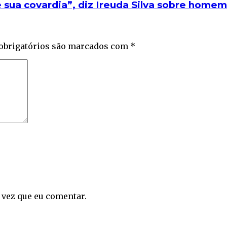
e sua covardia”, diz Ireuda Silva sobre home
obrigatórios são marcados com
*
 vez que eu comentar.