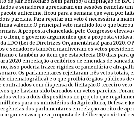
eto de Jair Bolsonaro (sem partido) à ampliação do BPC (
tados e senadores apreciaram em sessões remotas um to
 pacote anticrime, ficou para a semana que vem por falt
dois parciais. Para rejeitar um veto é necessária a maio
inua valendo.O principal veto mantido foi o que barrou
ormais. A proposta chancelada pelo Congresso elevava o
tar o item, o governo argumentou que a proposta violava
 e da LDO (Lei de Diretrizes Orçamentárias) para 2020.
dos e senadores também mantiveram os vetos presidenc
smo e também ao item que estabelecia 180 dias para q
para 2020 em relação a critérios de emendas de bancada.
, isso poderia trazer rigidez orçamentária e atrapalha
onaro. Os parlamentares rejeitaram três vetos totais, e
dade cinematográfica) e o que proibia órgãos públicos d
 contratados com dispensa de licitação.O terceiro veto 
os que haviam sido barrados em vetos parciais. Foram 
dos vetos a dois dispositivos no projeto que regulame
milhões para os ministérios da Agricultura, Defesa e J
vergências dos parlamentares em relação ao rito de apr
 argumentava que a proposta de deliberação virtual re