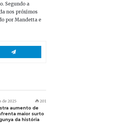
lo. Segundo a
nda nos próximos
ido por Mandetta e
App
Telegram
o de 2025
201
istra aumento de
nfrenta maior surto
gunya da história