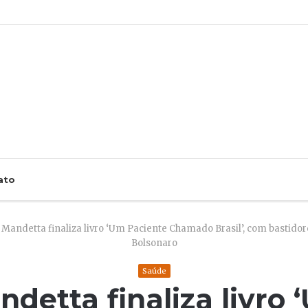
ato
Mandetta finaliza livro ‘Um Paciente Chamado Brasil’, com bastido
Bolsonaro
Saúde
detta finaliza livro 