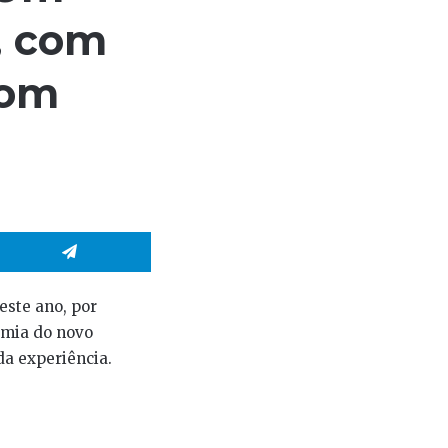
, com
com
hatsApp
Telegram
este ano, por
emia do novo
 da experiência.