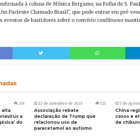
onfirmada à coluna de Mônica Bergamo, na Folha de S. Pau
 “Um Paciente Chamado Brasil”, que pode entrar em pré-ve
ns eventos de bastidores sobre o convívio conflituoso mant
Facebook
Twitter
Whats
onadas
214
23 de setembro de 2025
121
7 de agost
 alta
Associação rebate
China reg
onavírus a
declaração de Trump que
casos e e
gésica’ do
relacionou uso de
de chikun
paracetamol ao autismo