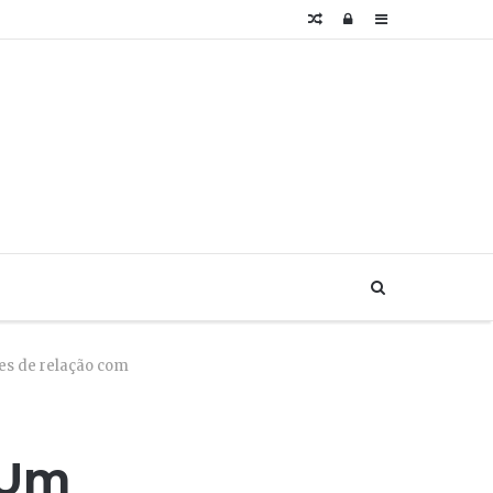
Artigo
Login
Sidebar
aleatório
Buscar...
res de relação com
‘Um