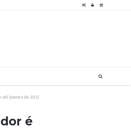
Artigo
Login
Sidebar
aleatório
Buscar...
 até janeiro de 2021
dor é