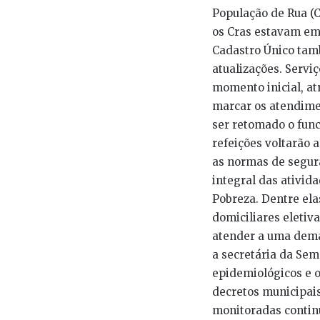
População de Rua (C
os Cras estavam em
Cadastro Único tamb
atualizações. Servi
momento inicial, a
marcar os atendime
ser retomado o fun
refeições voltarão 
as normas de segura
integral das ativid
Pobreza. Dentre ela
domiciliares eletiv
atender a uma dema
a secretária da Sem
epidemiológicos e 
decretos municipais
monitoradas contin