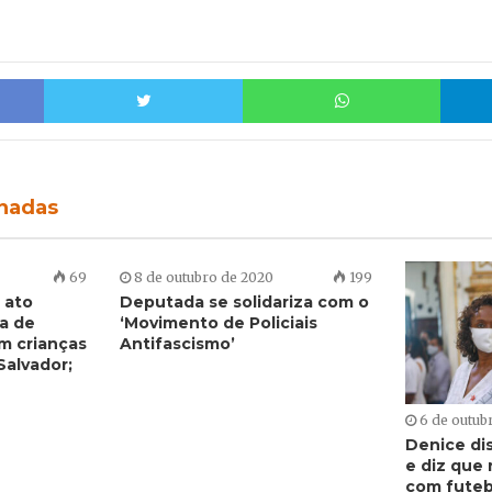
Facebook
Twitter
Whats
onadas
69
8 de outubro de 2020
199
 ato
Deputada se solidariza com o
a de
‘Movimento de Policiais
m crianças
Antifascismo’
alvador;
6 de outub
Denice di
e diz que 
com futeb