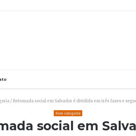
ato
goria
/
Retomada social em Salvador é dividida em três fases e segue
Sem categoria
mada social em Salva