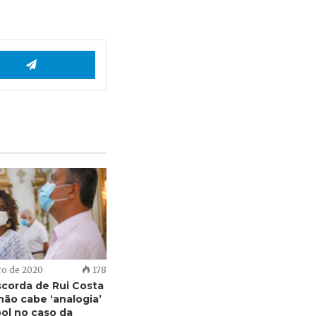
App
Telegram
ro de 2020
178
scorda de Rui Costa
não cabe ‘analogia’
ol no caso da