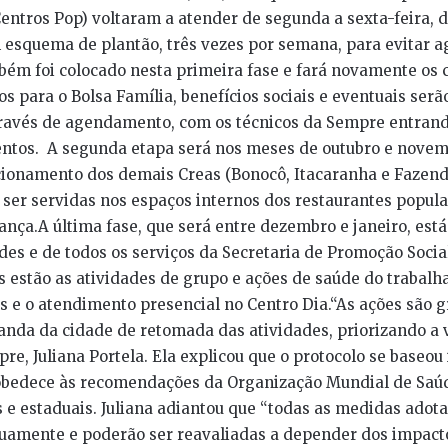
entros Pop) voltaram a atender de segunda a sexta-feira, d
 esquema de plantão, três vezes por semana, para evitar 
ém foi colocado nesta primeira fase e fará novamente os 
ços para o Bolsa Família, benefícios sociais e eventuais ser
través de agendamento, com os técnicos da Sempre entran
ntos. A segunda etapa será nos meses de outubro e nove
cionamento dos demais Creas (Bonocô, Itacaranha e Fazend
a ser servidas nos espaços internos dos restaurantes popul
nça.A última fase, que será entre dezembro e janeiro, está
ades e de todos os serviços da Secretaria de Promoção Soci
s estão as atividades de grupo e ações de saúde do trabalha
as e o atendimento presencial no Centro Dia.“As ações são g
nda da cidade de retomada das atividades, priorizando a v
pre, Juliana Portela. Ela explicou que o protocolo se baseou
obedece às recomendações da Organização Mundial de Saú
 e estaduais. Juliana adiantou que “todas as medidas adot
uamente e poderão ser reavaliadas a depender dos impac