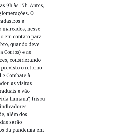
as 9h às 15h. Antes,
aglomerações. O
cadastros e
ão marcados, nesse
do em contato para
mbro, quando deve
a Coutos) e as
ares, considerando
 previsto o retorno
al e Combate à
dor, as visitas
raduais e vão
ida humana”, frisou
 indicadores
de, além dos
adas serão
tos da pandemia em