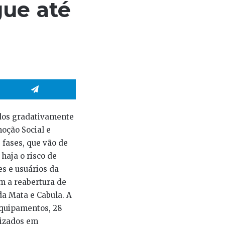
gue até
hatsApp
Telegram
ados gradativamente
oção Social e
 fases, que vão de
haja o risco de
es e usuários da
om a reabertura de
da Mata e Cabula. A
equipamentos, 28
lizados em