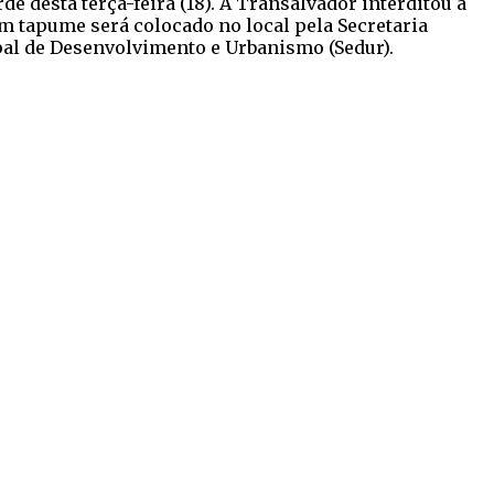
e desta terça-feira (18). A Transalvador interditou a
m tapume será colocado no local pela Secretaria
pal de Desenvolvimento e Urbanismo (Sedur).