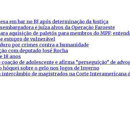
esa em bar no RJ após determinação da Justiça
esembargadora e juíza alvos da Operação Faroeste
ara aquisição de paletós para membros do MPF; entend
e estupro de vulnerável
aduro por crimes contra a humanidade
eação com deputado José Rocha
e 18 anos
 coação de adolescente e afirma “perseguição” de adv
o hóquei sobre o gelo nos Jogos de Inverno
ra intercâmbio de magistrados na Corte Interamericana