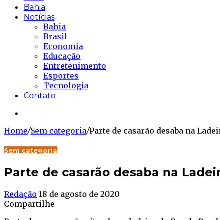
Bahia
Notícias
Bahia
Brasil
Economia
Educação
Entretenimento
Esportes
Tecnologia
Contato
Buscar...
Home
/
Sem categoria
/
Parte de casarão desaba na Ladei
Sem categoria
Parte de casarão desaba na Ladeir
Redação
18 de agosto de 2020
Compartilhe
Facebook
Twitter
WhatsApp
Telegram