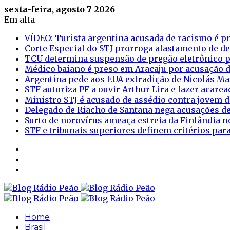
sexta-feira, agosto 7 2026
Em alta
VÍDEO: Turista argentina acusada de racismo é pr
Corte Especial do STJ prorroga afastamento de d
TCU determina suspensão de pregão eletrônico p
Médico baiano é preso em Aracaju por acusação d
Argentina pede aos EUA extradição de Nicolás M
STF autoriza PF a ouvir Arthur Lira e fazer acar
Ministro STJ é acusado de assédio contra jovem d
Delegado de Riacho de Santana nega acusações de
Surto de norovírus ameaça estreia da Finlândia n
STF e tribunais superiores definem critérios pa
Sidebar
Login
Artigo
aleatório
Home
Brasil