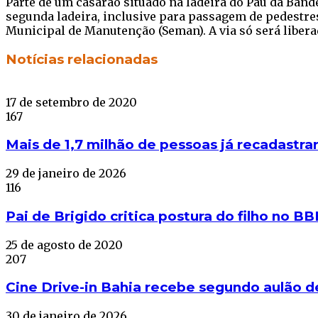
Parte de um casarão situado na ladeira do Pau da Bandei
segunda ladeira, inclusive para passagem de pedestre
Municipal de Manutenção (Seman). A via só será liber
Facebook
Twitter
WhatsApp
Telegram
Notícias relacionadas
17 de setembro de 2020
167
Mais de 1,7 milhão de pessoas já recadastr
29 de janeiro de 2026
116
Pai de Brigido critica postura do filho no BB
25 de agosto de 2020
207
Cine Drive-in Bahia recebe segundo aulão d
30 de janeiro de 2026