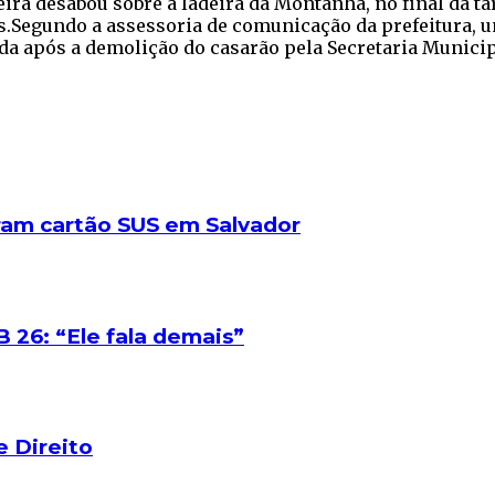
ra desabou sobre a ladeira da Montanha, no final da tard
s.Segundo a assessoria de comunicação da prefeitura, u
ada após a demolição do casarão pela Secretaria Munici
aram cartão SUS em Salvador
B 26: “Ele fala demais”
e Direito