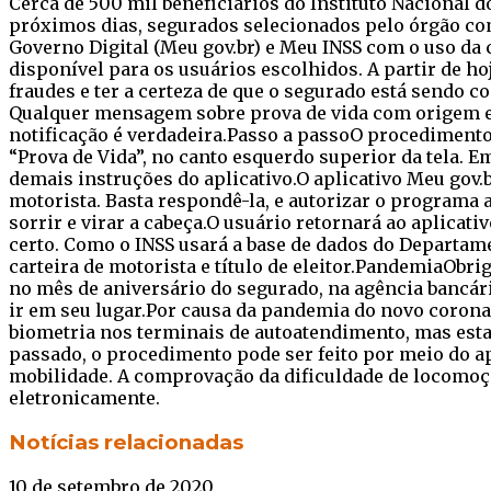
Cerca de 500 mil beneficiários do Instituto Nacional d
próximos dias, segurados selecionados pelo órgão come
Governo Digital (Meu gov.br) e Meu INSS com o uso da c
disponível para os usuários escolhidos. A partir de ho
fraudes e ter a certeza de que o segurado está sendo c
Qualquer mensagem sobre prova de vida com origem em 
notificação é verdadeira.Passo a passoO procedimento 
“Prova de Vida”, no canto esquerdo superior da tela. E
demais instruções do aplicativo.O aplicativo Meu gov.
motorista. Basta respondê-la, e autorizar o programa a
sorrir e virar a cabeça.O usuário retornará ao aplicat
certo. Como o INSS usará a base de dados do Departame
carteira de motorista e título de eleitor.PandemiaObrig
no mês de aniversário do segurado, na agência bancár
ir em seu lugar.Por causa da pandemia do novo corona
biometria nos terminais de autoatendimento, mas esta
passado, o procedimento pode ser feito por meio do ap
mobilidade. A comprovação da dificuldade de locomoç
eletronicamente.
Facebook
Twitter
WhatsApp
Telegram
Notícias relacionadas
10 de setembro de 2020