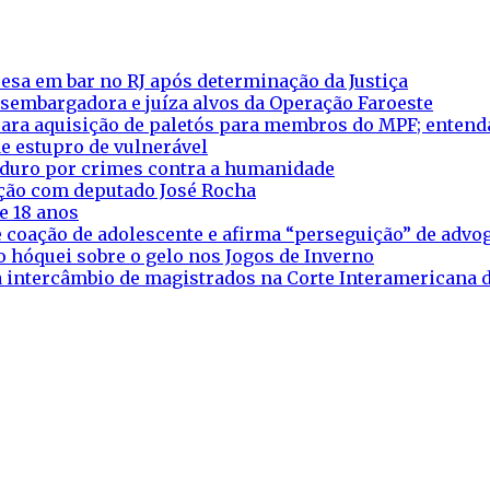
esa em bar no RJ após determinação da Justiça
esembargadora e juíza alvos da Operação Faroeste
ara aquisição de paletós para membros do MPF; entend
e estupro de vulnerável
aduro por crimes contra a humanidade
eação com deputado José Rocha
e 18 anos
 coação de adolescente e afirma “perseguição” de adv
o hóquei sobre o gelo nos Jogos de Inverno
ra intercâmbio de magistrados na Corte Interamericana