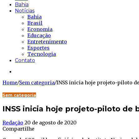
Bahia
Notícias
Bahia
Brasil
Economia
Educação
Entretenimento
Esportes
Tecnologia
Contato
Buscar...
Home
/
Sem categoria
/
INSS inicia hoje projeto-piloto d
Sem categoria
INSS inicia hoje projeto-piloto de 
Redação
20 de agosto de 2020
Compartilhe
Facebook
Twitter
WhatsApp
Telegram