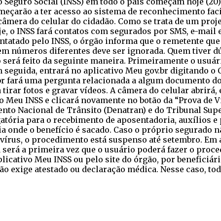
o Seguro Social (INSS) em todo o país começam hoje (20) 
çarão a ter acesso ao sistema de reconhecimento facial.
âmera do celular do cidadão. Como se trata de um projeto
je, o INSS fará contatos com segurados por SMS, e-mail e
ontatado pelo INSS, o órgão informa que o remetente que
números diferentes deve ser ignorada. Quem tiver dúvi
será feito da seguinte maneira. Primeiramente o usuário
m seguida, entrará no aplicativo Meu gov.br digitando o 
br fará uma pergunta relacionada a algum documento do s
 tirar fotos e gravar vídeos. A câmera do celular abrirá
ivo Meu INSS e clicará novamente no botão da “Prova de V
nto Nacional de Trânsito (Denatran) e do Tribunal Supe
atória para o recebimento de aposentadoria, auxílios e p
ia onde o benefício é sacado. Caso o próprio segurado 
vírus, o procedimento está suspenso até setembro. Em a
 será a primeira vez que o usuário poderá fazer o proc
licativo Meu INSS ou pelo site do órgão, por beneficiá
ão exige atestado ou declaração médica. Nesse caso, t