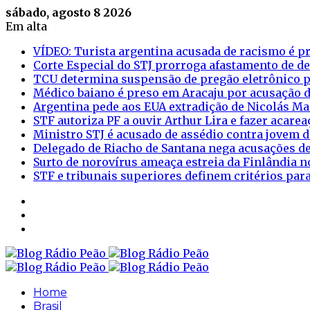
sábado, agosto 8 2026
Em alta
VÍDEO: Turista argentina acusada de racismo é pr
Corte Especial do STJ prorroga afastamento de d
TCU determina suspensão de pregão eletrônico p
Médico baiano é preso em Aracaju por acusação d
Argentina pede aos EUA extradição de Nicolás M
STF autoriza PF a ouvir Arthur Lira e fazer acar
Ministro STJ é acusado de assédio contra jovem d
Delegado de Riacho de Santana nega acusações de
Surto de norovírus ameaça estreia da Finlândia n
STF e tribunais superiores definem critérios pa
Sidebar
Login
Artigo
aleatório
Home
Brasil