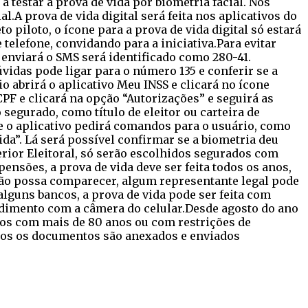
a testar a prova de vida por biometria facial. Nos
A prova de vida digital será feita nos aplicativos do
 piloto, o ícone para a prova de vida digital só estará
 telefone, convidando para a iniciativa.Para evitar
 enviará o SMS será identificado como 280-41.
das pode ligar para o número 135 e conferir se a
 abrirá o aplicativo Meu INSS e clicará no ícone
CPF e clicará na opção “Autorizações” e seguirá as
egurado, como título de eleitor ou carteira de
, e o aplicativo pedirá comandos para o usuário, como
ida”. Lá será possível confirmar se a biometria deu
rior Eleitoral, só serão escolhidos segurados com
ensões, a prova de vida deve ser feita todos os anos,
não possa comparecer, algum representante legal pode
lguns bancos, a prova de vida pode ser feita com
edimento com a câmera do celular.Desde agosto do ano
rios com mais de 80 anos ou com restrições de
odos os documentos são anexados e enviados