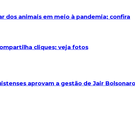
dar dos animais em meio à pandemia; confira
ompartilha cliques; veja fotos
istenses aprovam a gestão de Jair Bolsonar