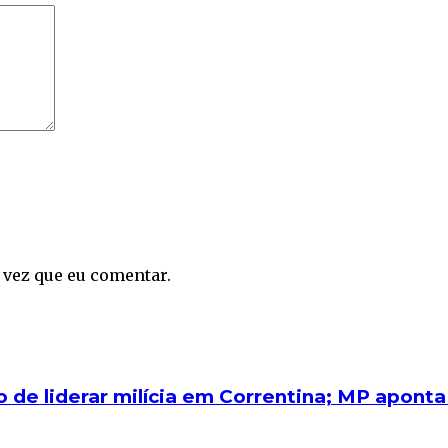
 vez que eu comentar.
 de liderar milícia em Correntina; MP apont