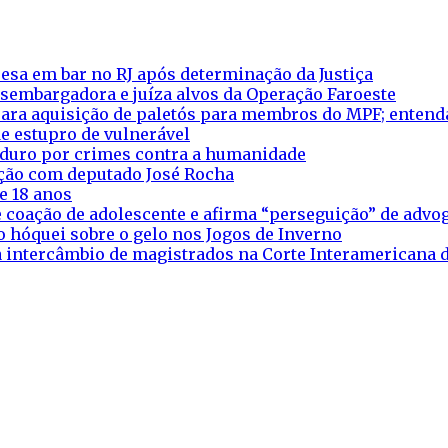
esa em bar no RJ após determinação da Justiça
esembargadora e juíza alvos da Operação Faroeste
ara aquisição de paletós para membros do MPF; entend
e estupro de vulnerável
aduro por crimes contra a humanidade
eação com deputado José Rocha
e 18 anos
 coação de adolescente e afirma “perseguição” de adv
o hóquei sobre o gelo nos Jogos de Inverno
ra intercâmbio de magistrados na Corte Interamericana