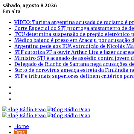
sábado, agosto 8 2026
Em alta
VÍDEO: Turista argentina acusada de racismo é pr
Corte Especial do STJ prorroga afastamento de d
TCU determina suspensão de pregão eletrônico p
Médico baiano é preso em Aracaju por acusação d
Argentina pede aos EUA extradição de Nicolás M
STF autoriza PF a ouvir Arthur Lira e fazer acar
Ministro STJ é acusado de assédio contra jovem d
Delegado de Riacho de Santana nega acusações de
Surto de norovírus ameaça estreia da Finlândia n
STF e tribunais superiores definem critérios pa
Sidebar
Login
Artigo
aleatório
Home
Brasil