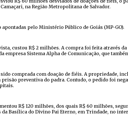
viou R$ 60 milhões desviados de doações de fiéis, o pad
Camaçari, na Região Metropolitana de Salvador.
o apontadas pelo Ministério Público de Goiás (MP-GO).
sta, custou R$ 2 milhões. A compra foi feita através da 
a da empresa Sistema Alpha de Comunicação, que também
 sido comprada com doação de fiéis. A propriedade, incl
 prisão preventiva do padra. Contudo, o pedido foi negad
itais.
imentou R$ 120 milhões, dos quais R$ 60 milhões, segun
 da Basílica do Divino Pai Eterno, em Trindade, no inter