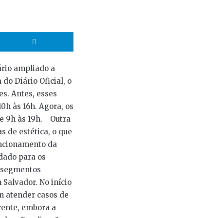
hatsApp
Telegram
ário ampliado a
do Diário Oficial, o
es. Antes, esses
0h às 16h. Agora, os
de 9h às 19h. Outra
s de estética, o que
uncionamento da
ndado para os
s segmentos
Salvador. No início
m atender casos de
rente, embora a