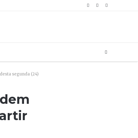
Artigo
Login
Sidebar
aleatório
Buscar...
desta segunda (24)
podem
rtir