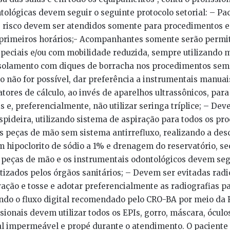
ntológicas devem seguir o seguinte protocolo setorial: – Pa
e risco devem ser atendidos somente para procedimentos 
primeiros horários;- Acompanhantes somente serão permit
speciais e/ou com mobilidade reduzida, sempre utilizando m
 isolamento com diques de borracha nos procedimentos sem
 não for possível, dar preferência a instrumentais manua
atores de cálculo, ao invés de aparelhos ultrassônicos, par
 e, preferencialmente, não utilizar seringa tríplice; – Dev
pideira, utilizando sistema de aspiração para todos os pr
as peças de mão sem sistema antirrefluxo, realizando a de
 hipoclorito de sódio a 1% e drenagem do reservatório, se
 peças de mão e os instrumentais odontológicos devem seg
tizados pelos órgãos sanitários; – Devem ser evitadas radi
ação e tosse e adotar preferencialmente as radiografias 
ando o fluxo digital recomendado pelo CRO-BA por meio da 
sionais devem utilizar todos os EPIs, gorro, máscara, óculos
tal impermeável e propé durante o atendimento. O paciente