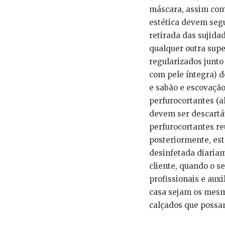
máscara, assim como
estética devem segu
retirada das sujida
qualquer outra supe
regularizados junto
com pele íntegra) 
e sabão e escovação
perfurocortantes (al
devem ser descartáv
perfurocortantes re
posteriormente, est
desinfetada diariam
cliente, quando o s
profissionais e aux
casa sejam os mesm
calçados que possa