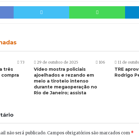
Facebook
Twitter
Whats
onadas
73
29 de outubro de 2025
106
11 de outub
a três
Vídeo mostra policiais
TRE aprov
 compra
ajoelhados e rezando em
Rodrigo Pe
meio a tiroteio intenso
durante megaoperação no
Rio de Janeiro; assista
tário
il não será publicado.
Campos obrigatórios são marcados com
*