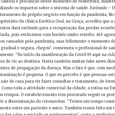
 cautela e precaução nesse momento de reabertura, manten
aliando os impactos sobre o sistema de saúde. Estímulo – D
turamento do próprio negócio em função da pandemia, Rica
oprietário da clínica Estética Oral, na Graça, acredita que a
entos dará estímulo para a recuperação das perdas econôm
vinda, pois estávamos com horário muito restrito. Até ago
ízos causados pela pandemia, mas felizmente o momento da
gradual e segura, chegou”, comemora o profissional de saú
ente. “No início da manifestação da Covid-19 aqui na cid
ra de vir ao dentista. Havia também muitas fake news diz
ontes de propagação da doença. Mas o fato é que, com medi
ntaminação é pequena. O que eu percebo é que pessoas estã
sair de casa para vir fazer consultas e tratamento, de form
 Como toda a atividade comercial da cidade, a rotina na Est
os tempos. O estabelecimento tem procurado seguir os prot
bir a disseminação do coronavírus. “Temos um tempo consi
imento entre um paciente e outro. Também temos feito um 
sa das salas e em todo os equipamentos”, conta o profission