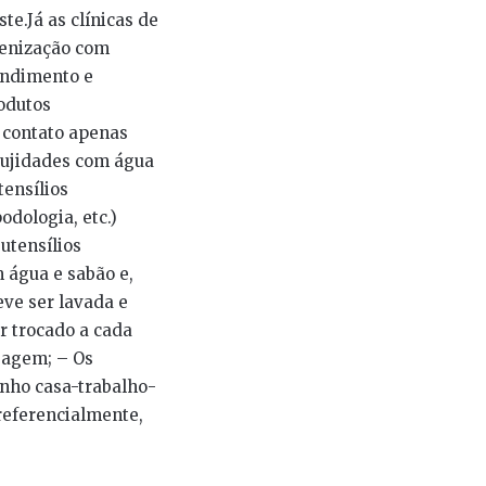
e.Já as clínicas de
gienização com
tendimento e
odutos
m contato apenas
sujidades com água
tensílios
odologia, etc.)
utensílios
m água e sabão e,
eve ser lavada e
r trocado a cada
ssagem; – Os
inho casa-trabalho-
referencialmente,