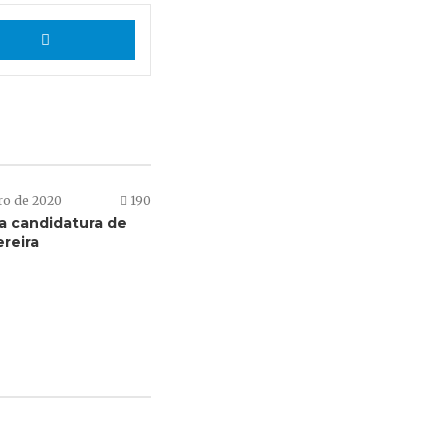
App
Telegram
ro de 2020
190
a candidatura de
reira