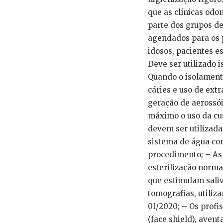
que as clínicas odo
parte dos grupos d
agendados para os 
idosos, pacientes e
Deve ser utilizado
Quando o isolamento
cáries e uso de extr
geração de aerossóis
máximo o uso da cus
devem ser utilizad
sistema de água com
procedimento; – As
esterilização norma
que estimulam saliv
tomografias, utiliz
01/2020; – Os profis
(face shield), aven