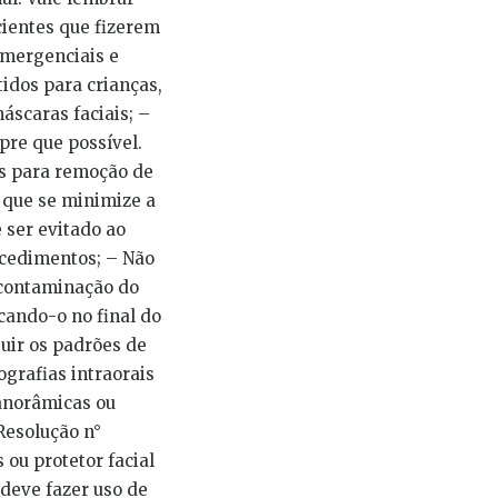
cientes que fizerem
emergenciais e
idos para crianças,
áscaras faciais; –
pre que possível.
is para remoção de
a que se minimize a
e ser evitado ao
ocedimentos; – Não
scontaminação do
cando-o no final do
uir os padrões de
ografias intraorais
panorâmicas ou
Resolução n°
 ou protetor facial
 deve fazer uso de