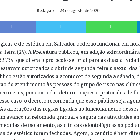
Redação
23 de agosto de 2020
Facebook
Twitter
W
ógicas e de estética em Salvador poderão funcionar em hor
-feira (24). A Prefeitura publicou, em edição extraordinária 
.734, que altera o protocolo setorial para as duas atividad
estavam autorizados a abrir de segunda-feira a sexta, das 1
lico estão autorizados a acontecer de segunda a sábado, 
ção do atendimento às pessoas do grupo de risco nas clínica
inco meses, por conta das determinações e protocolos de f
nesse caso, o decreto recomenda que esse público seja age
 As alterações das regras ligadas ao funcionamento desse
m avanço na retomada gradual e segura das atividades em 
medidas de isolamento, as clínicas odontológicas só podia
as de estética foram fechadas. Agora, o cenário é bem dife