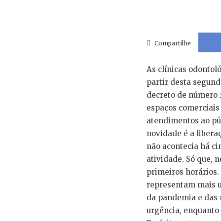
Compartilhe
As clínicas odontol
partir desta segunda
decreto de número 32
espaços comerciais 
atendimentos ao púb
novidade é a libera
não acontecia há c
atividade. Só que, 
primeiros horários.
representam mais u
da pandemia e das 
urgência, enquanto 