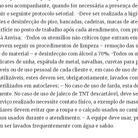
 seu acompanhante, quando for necessária a presença dest
ir o seguinte protocolo setorial: -Deve ser realizada a hi
des e desinfecção do piso, bancadas, cadeiras, macas de a
rfície no posto de trabalho após cada atendimento, com pr
 à Anvisa; -Todos os utensílios não críticos (que entram e
devem seguir os procedimentos de limpeza – remoção das 
 do material – e desinfecção com álcool a 70%; -Todos os u
icates de unha, espátula de metal, navalhas, curetas para p
eis ou de uso pessoal de cada cliente e, em caso de uso de 
utilizáveis, estes devem ser, obrigatoriamente, lavados co
erilizados em autoclaves; – No caso de uso de farda, esta d
ente. No caso de uso de jaleco de TNT descartável, deve se
erviço realizado necessite contato físico, a exemplo de ma
iliares devem evitar que a roupa e o calçado usados no cam
os usados durante o atendimento; – A equipe deve usar, p
m ser lavados frequentemente com água e sabão.