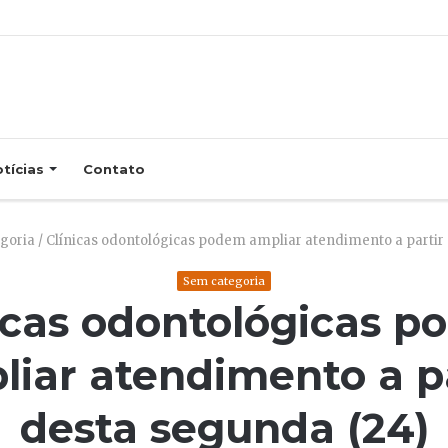
tícias
Contato
goria
/
Clínicas odontológicas podem ampliar atendimento a partir 
Sem categoria
icas odontológicas 
liar atendimento a pa
desta segunda (24)