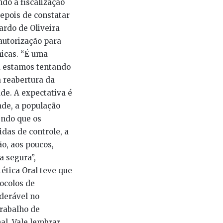
do a fiscalização
epois de constatar
rdo de Oliveira
 autorização para
icas. “É uma
ra estamos tentando
 reabertura da
de. A expectativa é
ade, a população
endo que os
das de controle, a
o, aos poucos,
a segura”,
ética Oral teve que
ocolos de
derável no
trabalho de
al. Vale lembrar