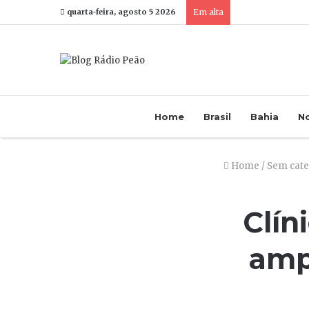
quarta-feira, agosto 5 2026
Em alta
Home
Brasil
Bahia
No
Home
/
Sem cate
Clín
amp