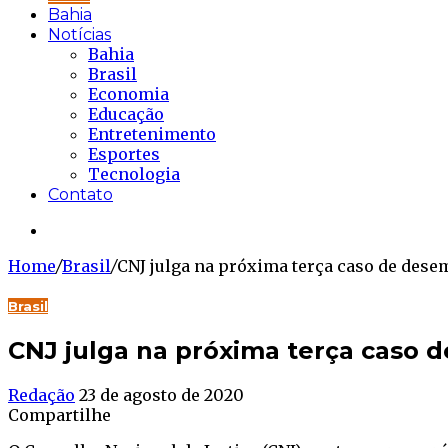
Bahia
Notícias
Bahia
Brasil
Economia
Educação
Entretenimento
Esportes
Tecnologia
Contato
Buscar...
Home
/
Brasil
/
CNJ julga na próxima terça caso de des
Brasil
CNJ julga na próxima terça caso
Redação
23 de agosto de 2020
Compartilhe
Facebook
Twitter
WhatsApp
Telegram