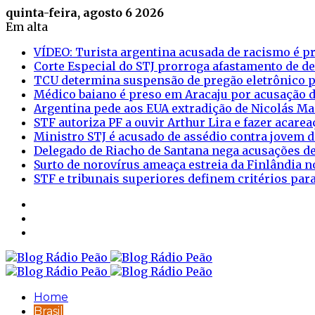
quinta-feira, agosto 6 2026
Em alta
VÍDEO: Turista argentina acusada de racismo é pr
Corte Especial do STJ prorroga afastamento de d
TCU determina suspensão de pregão eletrônico p
Médico baiano é preso em Aracaju por acusação d
Argentina pede aos EUA extradição de Nicolás M
STF autoriza PF a ouvir Arthur Lira e fazer acar
Ministro STJ é acusado de assédio contra jovem d
Delegado de Riacho de Santana nega acusações de
Surto de norovírus ameaça estreia da Finlândia n
STF e tribunais superiores definem critérios pa
Sidebar
Login
Artigo
aleatório
Home
Brasil