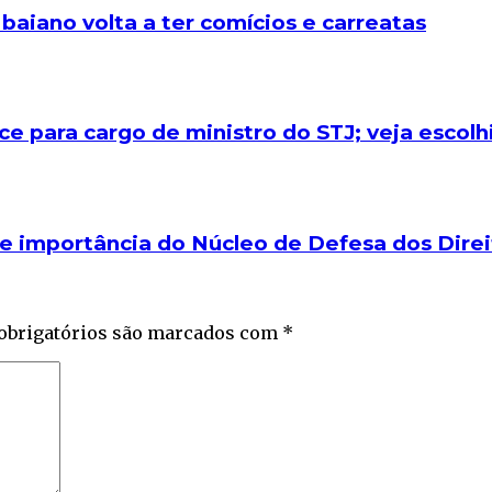
baiano volta a ter comícios e carreatas
ice para cargo de ministro do STJ; veja escolh
bre importância do Núcleo de Defesa dos Dir
obrigatórios são marcados com
*