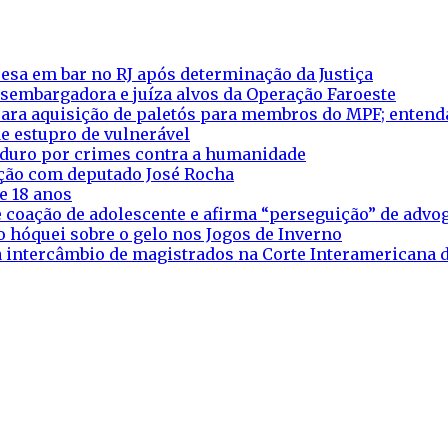
esa em bar no RJ após determinação da Justiça
esembargadora e juíza alvos da Operação Faroeste
ara aquisição de paletós para membros do MPF; entend
e estupro de vulnerável
aduro por crimes contra a humanidade
eação com deputado José Rocha
e 18 anos
 coação de adolescente e afirma “perseguição” de adv
o hóquei sobre o gelo nos Jogos de Inverno
ra intercâmbio de magistrados na Corte Interamericana