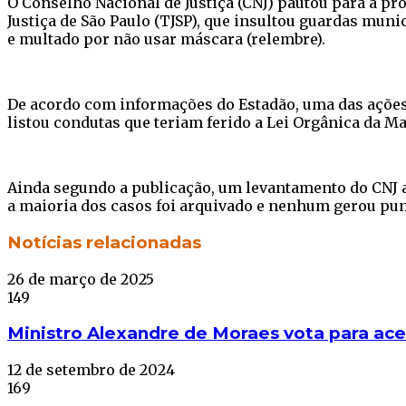
O Conselho Nacional de Justiça (CNJ) pautou para a pr
Justiça de São Paulo (TJSP), que insultou guardas muni
e multado por não usar máscara (relembre).
De acordo com informações do Estadão, uma das ações 
listou condutas que teriam ferido a Lei Orgânica da Ma
Ainda segundo a publicação, um levantamento do CNJ a
a maioria dos casos foi arquivado e nenhum gerou pu
Facebook
Twitter
WhatsApp
Telegram
Notícias relacionadas
26 de março de 2025
149
Ministro Alexandre de Moraes vota para acei
12 de setembro de 2024
169