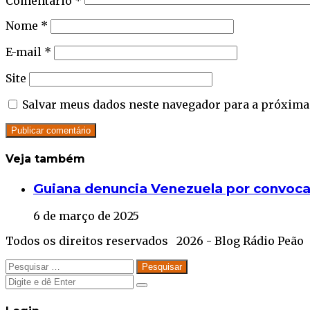
Comentário
*
Nome
*
E-mail
*
Site
Salvar meus dados neste navegador para a próxima
Veja também
Close
Guiana denuncia Venezuela por convoca
6 de março de 2025
Todos os direitos reservados 2026 - Blog Rádio Peão
Facebook
Twitter
WhatsApp
Telegram
Close
Pesquisar
por:
Close