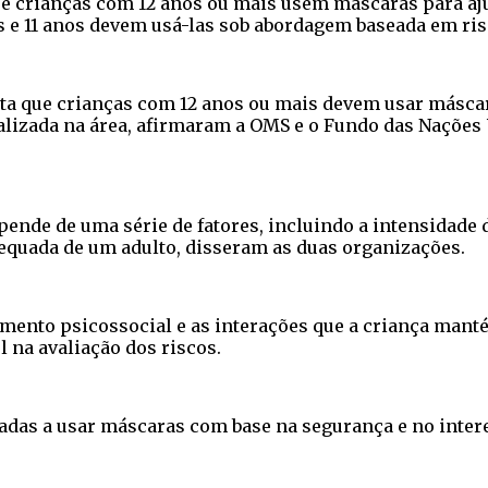
e crianças com 12 anos ou mais usem máscaras para aj
s e 11 anos devem usá-las sob abordagem baseada em ris
ta que crianças com 12 anos ou mais devem usar máscar
alizada na área, afirmaram a OMS e o Fundo das Nações 
pende de uma série de fatores, incluindo a intensidade 
dequada de um adulto, disseram as duas organizações.
mento psicossocial e as interações que a criança mant
na avaliação dos riscos.
das a usar máscaras com base na segurança e no intere