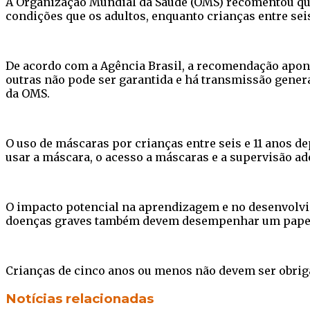
A Organização Mundial da Saúde (OMS) recomentou qu
condições que os adultos, enquanto crianças entre sei
De acordo com a Agência Brasil, a recomendação apon
outras não pode ser garantida e há transmissão gener
da OMS.
O uso de máscaras por crianças entre seis e 11 anos de
usar a máscara, o acesso a máscaras e a supervisão a
O impacto potencial na aprendizagem e no desenvolvi
doenças graves também devem desempenhar um papel 
Crianças de cinco anos ou menos não devem ser obriga
Facebook
Twitter
WhatsApp
Telegram
Notícias relacionadas