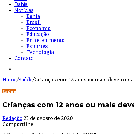
Bahia
Notícias
Bahia
Brasil
Economia
Educação
Entretenimento
Esportes
Tecnologia
Contato
Buscar...
Home
/
Saúde
/
Crianças com 12 anos ou mais devem usa
Saúde
Crianças com 12 anos ou mais dev
Redação
23 de agosto de 2020
Compartilhe
Facebook
Twitter
WhatsApp
Telegram