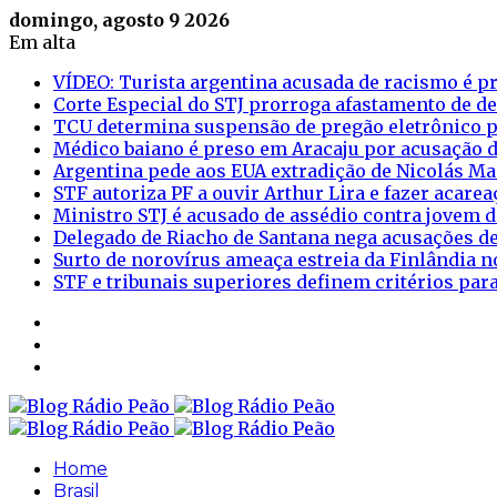
domingo, agosto 9 2026
Em alta
VÍDEO: Turista argentina acusada de racismo é pr
Corte Especial do STJ prorroga afastamento de d
TCU determina suspensão de pregão eletrônico p
Médico baiano é preso em Aracaju por acusação d
Argentina pede aos EUA extradição de Nicolás M
STF autoriza PF a ouvir Arthur Lira e fazer acar
Ministro STJ é acusado de assédio contra jovem d
Delegado de Riacho de Santana nega acusações de
Surto de norovírus ameaça estreia da Finlândia n
STF e tribunais superiores definem critérios pa
Sidebar
Login
Artigo
aleatório
Home
Brasil