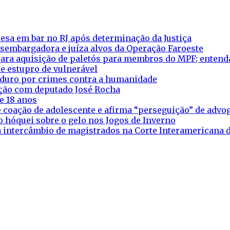
esa em bar no RJ após determinação da Justiça
esembargadora e juíza alvos da Operação Faroeste
ara aquisição de paletós para membros do MPF; entend
e estupro de vulnerável
aduro por crimes contra a humanidade
eação com deputado José Rocha
e 18 anos
 coação de adolescente e afirma “perseguição” de adv
o hóquei sobre o gelo nos Jogos de Inverno
ra intercâmbio de magistrados na Corte Interamericana