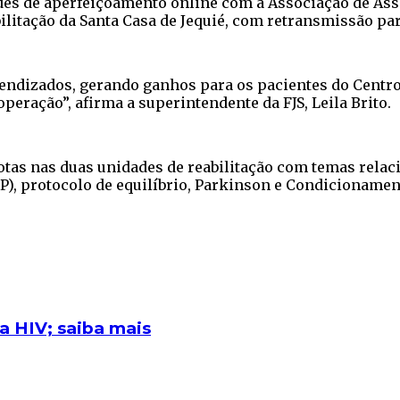
dades de aperfeiçoamento online com a Associação de Ass
bilitação da Santa Casa de Jequié, com retransmissão par
dizados, gerando ganhos para os pacientes do Centro d
operação”, afirma a superintendente da FJS, Leila Brito.
otas nas duas unidades de reabilitação com temas relac
), protocolo de equilíbrio, Parkinson e Condicionament
a HIV; saiba mais