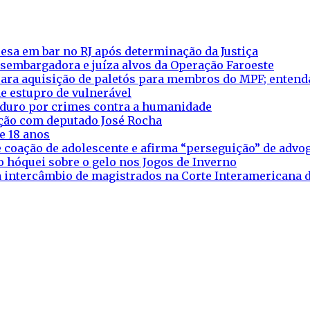
esa em bar no RJ após determinação da Justiça
esembargadora e juíza alvos da Operação Faroeste
ara aquisição de paletós para membros do MPF; entend
e estupro de vulnerável
aduro por crimes contra a humanidade
eação com deputado José Rocha
e 18 anos
 coação de adolescente e afirma “perseguição” de adv
o hóquei sobre o gelo nos Jogos de Inverno
ra intercâmbio de magistrados na Corte Interamericana