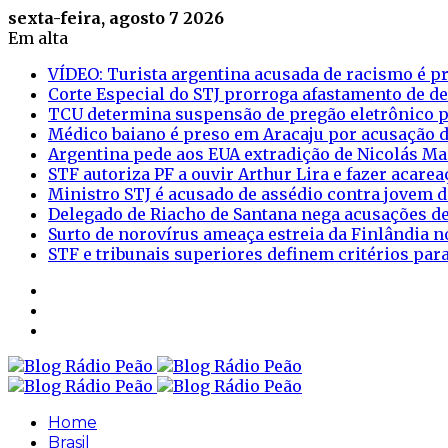
sexta-feira, agosto 7 2026
Em alta
VÍDEO: Turista argentina acusada de racismo é pr
Corte Especial do STJ prorroga afastamento de d
TCU determina suspensão de pregão eletrônico p
Médico baiano é preso em Aracaju por acusação d
Argentina pede aos EUA extradição de Nicolás M
STF autoriza PF a ouvir Arthur Lira e fazer acar
Ministro STJ é acusado de assédio contra jovem d
Delegado de Riacho de Santana nega acusações de
Surto de norovírus ameaça estreia da Finlândia n
STF e tribunais superiores definem critérios pa
Sidebar
Login
Artigo
aleatório
Home
Brasil