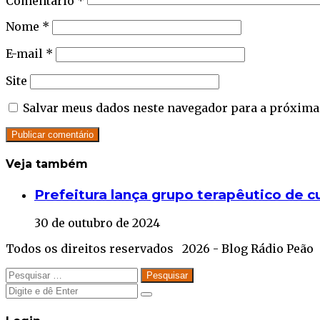
Comentário
*
Nome
*
E-mail
*
Site
Salvar meus dados neste navegador para a próxima
Veja também
Close
Prefeitura lança grupo terapêutico de 
30 de outubro de 2024
Todos os direitos reservados 2026 - Blog Rádio Peão
Facebook
Twitter
WhatsApp
Telegram
Close
Pesquisar
por:
Close