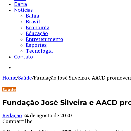
Bahia
Notícias
Bahia
Brasil
Economia
Educação
Entretenimento
Esportes
Tecnologia
Contato
Buscar...
Home
/
Saúde
/
Fundação José Silveira e AACD promovem 
Saúde
Fundação José Silveira e AACD pr
Redação
24 de agosto de 2020
Compartilhe
Facebook
Twitter
WhatsApp
Telegram