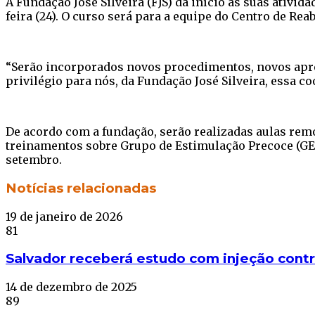
A Fundação José Silveira (FJS) dá início às suas ativi
feira (24). O curso será para a equipe do Centro de Rea
“Serão incorporados novos procedimentos, novos apren
privilégio para nós, da Fundação José Silveira, essa co
De acordo com a fundação, serão realizadas aulas rem
treinamentos sobre Grupo de Estimulação Precoce (GEP
setembro.
Facebook
Twitter
WhatsApp
Telegram
Notícias relacionadas
19 de janeiro de 2026
81
Salvador receberá estudo com injeção contr
14 de dezembro de 2025
89