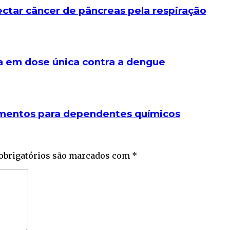
ctar câncer de pâncreas pela respiração
a em dose única contra a dengue
amentos para dependentes químicos
obrigatórios são marcados com
*