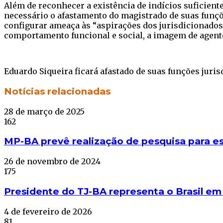
Além de reconhecer a existência de indícios suficien
necessário o afastamento do magistrado de suas funçõe
configurar ameaça às “aspirações dos jurisdicionado
comportamento funcional e social, a imagem de agente
Eduardo Siqueira ficará afastado de suas funções juris
Facebook
Twitter
WhatsApp
Telegram
Notícias relacionadas
28 de março de 2025
162
MP-BA prevê realização de pesquisa para e
26 de novembro de 2024
175
Presidente do TJ-BA representa o Brasil em
4 de fevereiro de 2026
81