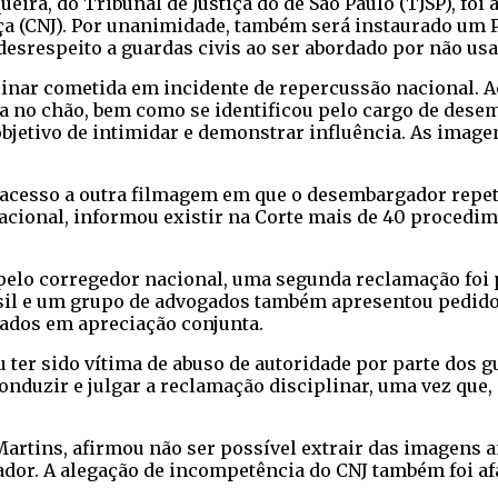
a, do Tribunal de Justiça do de São Paulo (TJSP), foi af
iça (CNJ). Por unanimidade, também será instaurado um 
 desrespeito a guardas civis ao ser abordado por não us
inar cometida em incidente de repercussão nacional. A
da no chão, bem como se identificou pelo cargo de desem
objetivo de intimidar e demonstrar influência. As imag
e acesso a outra filmagem em que o desembargador repet
 nacional, informou existir na Corte mais de 40 procedi
, pelo corregedor nacional, uma segunda reclamação foi
sil e um grupo de advogados também apresentou pedido 
ados em apreciação conjunta.
 ter sido vítima de abuso de autoridade por parte dos 
onduzir e julgar a reclamação disciplinar, uma vez que
artins, afirmou não ser possível extrair das imagens 
dor. A alegação de incompetência do CNJ também foi af