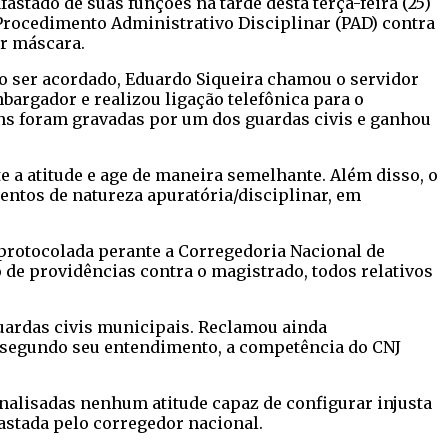
astado de suas funções na tarde desta terça-feira (25)
Procedimento Administrativo Disciplinar (PAD) contra
ar máscara.
o ser acordado, Eduardo Siqueira chamou o servidor
bargador e realizou ligação telefônica para o
ens foram gravadas por um dos guardas civis e ganhou
e a atitude e age de maneira semelhante. Além disso, o
mentos de natureza apuratória/disciplinar, em
 protocolada perante a Corregedoria Nacional de
de providências contra o magistrado, todos relativos
guardas civis municipais. Reclamou ainda
, segundo seu entendimento, a competência do CNJ
analisadas nenhum atitude capaz de configurar injusta
astada pelo corregedor nacional.