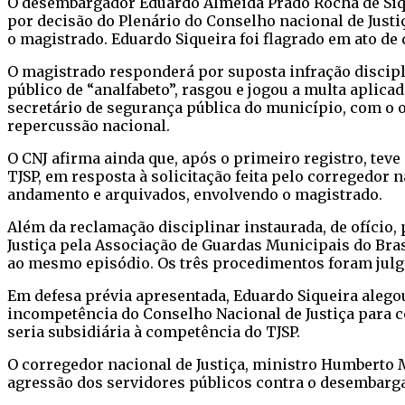
O desembargador Eduardo Almeida Prado Rocha de Siqueir
por decisão do Plenário do Conselho nacional de Just
o magistrado. Eduardo Siqueira foi flagrado em ato de
O magistrado responderá por suposta infração discipl
público de “analfabeto”, rasgou e jogou a multa aplica
secretário de segurança pública do município, com o 
repercussão nacional.
O CNJ afirma ainda que, após o primeiro registro, tev
TJSP, em resposta à solicitação feita pelo corregedor
andamento e arquivados, envolvendo o magistrado.
Além da reclamação disciplinar instaurada, de ofício
Justiça pela Associação de Guardas Municipais do Bra
ao mesmo episódio. Os três procedimentos foram julg
Em defesa prévia apresentada, Eduardo Siqueira alegou
incompetência do Conselho Nacional de Justiça para c
seria subsidiária à competência do TJSP.
O corregedor nacional de Justiça, ministro Humberto M
agressão dos servidores públicos contra o desembarga