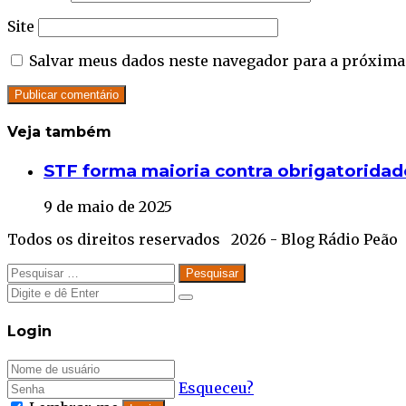
Site
Salvar meus dados neste navegador para a próxima
Veja também
Close
STF forma maioria contra obrigatoridad
9 de maio de 2025
Todos os direitos reservados 2026 - Blog Rádio Peão
Facebook
Twitter
WhatsApp
Telegram
Close
Pesquisar
por:
Close
Close
Login
Esqueceu?