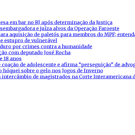
esa em bar no RJ após determinação da Justiça
esembargadora e juíza alvos da Operação Faroeste
ara aquisição de paletós para membros do MPF; entend
e estupro de vulnerável
aduro por crimes contra a humanidade
eação com deputado José Rocha
e 18 anos
 coação de adolescente e afirma “perseguição” de adv
o hóquei sobre o gelo nos Jogos de Inverno
ra intercâmbio de magistrados na Corte Interamericana