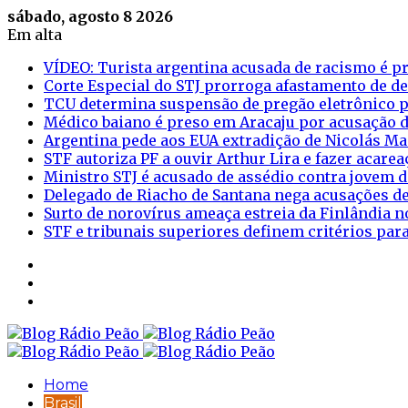
sábado, agosto 8 2026
Em alta
VÍDEO: Turista argentina acusada de racismo é pr
Corte Especial do STJ prorroga afastamento de d
TCU determina suspensão de pregão eletrônico p
Médico baiano é preso em Aracaju por acusação d
Argentina pede aos EUA extradição de Nicolás M
STF autoriza PF a ouvir Arthur Lira e fazer acar
Ministro STJ é acusado de assédio contra jovem d
Delegado de Riacho de Santana nega acusações de
Surto de norovírus ameaça estreia da Finlândia n
STF e tribunais superiores definem critérios pa
Sidebar
Login
Artigo
aleatório
Home
Brasil