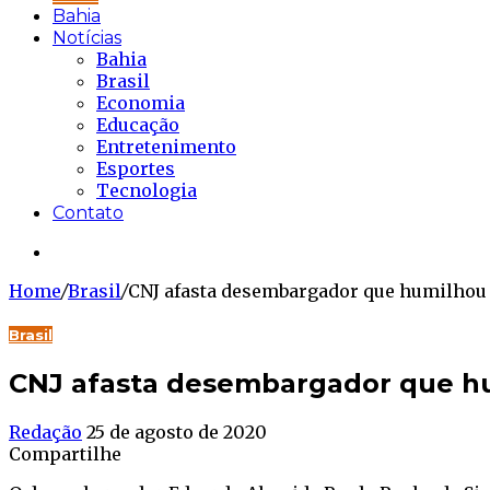
Bahia
Notícias
Bahia
Brasil
Economia
Educação
Entretenimento
Esportes
Tecnologia
Contato
Buscar...
Home
/
Brasil
/
CNJ afasta desembargador que humilhou
Brasil
CNJ afasta desembargador que h
Redação
25 de agosto de 2020
Compartilhe
Facebook
Twitter
WhatsApp
Telegram