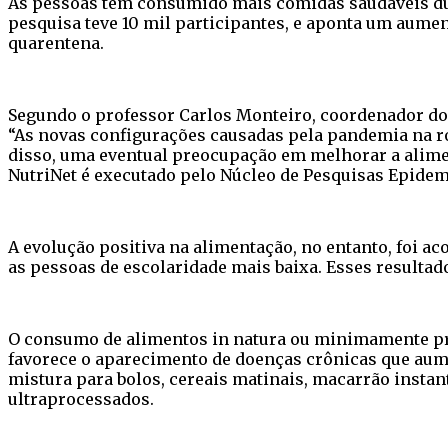
As pessoas têm consumido mais comidas saudáveis dur
pesquisa teve 10 mil participantes, e aponta um aumen
quarentena.
Segundo o professor Carlos Monteiro, coordenador do 
“As novas configurações causadas pela pandemia na ro
disso, uma eventual preocupação em melhorar a alime
NutriNet é executado pelo Núcleo de Pesquisas Epidem
A evolução positiva na alimentação, no entanto, foi
as pessoas de escolaridade mais baixa. Esses result
O consumo de alimentos in natura ou minimamente pro
favorece o aparecimento de doenças crônicas que aumen
mistura para bolos, cereais matinais, macarrão instan
ultraprocessados.