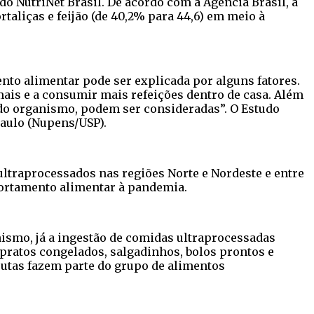
 NutriNet Brasil. De acordo com a Agência Brasil, a
taliças e feijão (de 40,2% para 44,6) em meio à
to alimentar pode ser explicada por alguns fatores.
ais e a consumir mais refeições dentro de casa. Além
do organismo, podem ser consideradas”. O Estudo
Paulo (Nupens/USP).
ltraprocessados nas regiões Norte e Nordeste e entre
portamento alimentar à pandemia.
smo, já a ingestão de comidas ultraprocessadas
 pratos congelados, salgadinhos, bolos prontos e
frutas fazem parte do grupo de alimentos