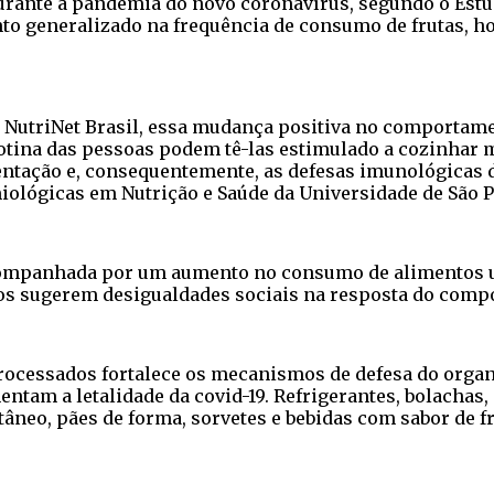
ante a pandemia do novo coronavírus, segundo o Estudo
to generalizado na frequência de consumo de frutas, hor
NutriNet Brasil, essa mudança positiva no comportamen
tina das pessoas podem tê-las estimulado a cozinhar m
ntação e, consequentemente, as defesas imunológicas 
iológicas em Nutrição e Saúde da Universidade de São 
 acompanhada por um aumento no consumo de alimentos u
ados sugerem desigualdades sociais na resposta do com
cessados fortalece os mecanismos de defesa do organi
tam a letalidade da covid-19. Refrigerantes, bolachas,
tâneo, pães de forma, sorvetes e bebidas com sabor de 