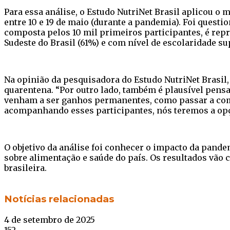
Para essa análise, o Estudo NutriNet Brasil aplicou o
entre 10 e 19 de maio (durante a pandemia). Foi quest
composta pelos 10 mil primeiros participantes, é repre
Sudeste do Brasil (61%) e com nível de escolaridade sup
Na opinião da pesquisadora do Estudo NutriNet Brasil,
quarentena. “Por outro lado, também é plausível pens
venham a ser ganhos permanentes, como passar a come
acompanhando esses participantes, nós teremos a opçã
O objetivo da análise foi conhecer o impacto da pand
sobre alimentação e saúde do país. Os resultados vão 
brasileira.
Facebook
Twitter
WhatsApp
Telegram
Notícias relacionadas
4 de setembro de 2025
152