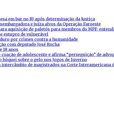
esa em bar no RJ após determinação da Justiça
esembargadora e juíza alvos da Operação Faroeste
ara aquisição de paletós para membros do MPF; entend
e estupro de vulnerável
aduro por crimes contra a humanidade
eação com deputado José Rocha
e 18 anos
 coação de adolescente e afirma “perseguição” de adv
o hóquei sobre o gelo nos Jogos de Inverno
ra intercâmbio de magistrados na Corte Interamericana