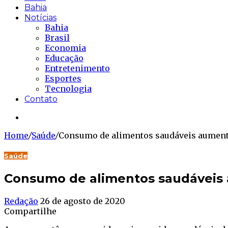
Bahia
Notícias
Bahia
Brasil
Economia
Educação
Entretenimento
Esportes
Tecnologia
Contato
Buscar...
Home
/
Saúde
/
Consumo de alimentos saudáveis aumento
Saúde
Consumo de alimentos saudáveis 
Redação
26 de agosto de 2020
Compartilhe
Facebook
Twitter
WhatsApp
Telegram