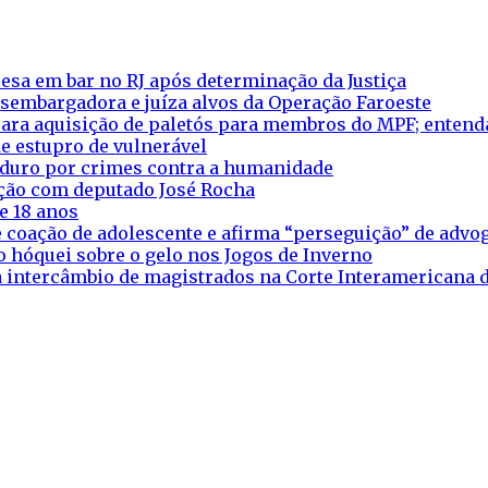
esa em bar no RJ após determinação da Justiça
esembargadora e juíza alvos da Operação Faroeste
ara aquisição de paletós para membros do MPF; entend
e estupro de vulnerável
aduro por crimes contra a humanidade
eação com deputado José Rocha
e 18 anos
 coação de adolescente e afirma “perseguição” de adv
o hóquei sobre o gelo nos Jogos de Inverno
ra intercâmbio de magistrados na Corte Interamericana