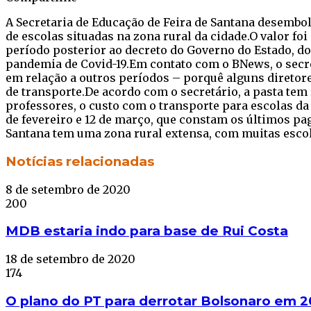
Facebook
Twitter
WhatsApp
Telegram
A Secretaria de Educação de Feira de Santana desembol
de escolas situadas na zona rural da cidade.O valor f
período posterior ao decreto do Governo do Estado, do
pandemia de Covid-19.Em contato com o BNews, o secr
em relação a outros períodos – porquê alguns diretor
de transporte.De acordo com o secretário, a pasta tem
professores, o custo com o transporte para escolas da
de fevereiro e 12 de março, que constam os últimos pag
Santana tem uma zona rural extensa, com muitas escola
Facebook
Twitter
WhatsApp
Telegram
Notícias relacionadas
8 de setembro de 2020
200
MDB estaria indo para base de Rui Costa
18 de setembro de 2020
174
O plano do PT para derrotar Bolsonaro em 