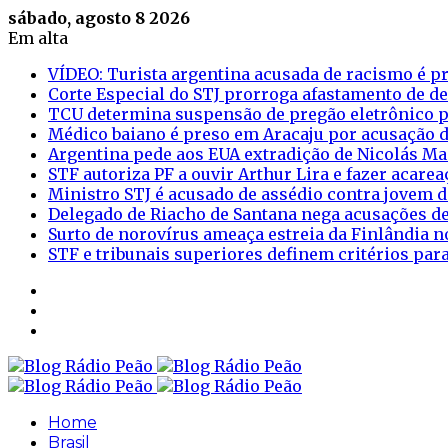
sábado, agosto 8 2026
Em alta
VÍDEO: Turista argentina acusada de racismo é pr
Corte Especial do STJ prorroga afastamento de d
TCU determina suspensão de pregão eletrônico p
Médico baiano é preso em Aracaju por acusação d
Argentina pede aos EUA extradição de Nicolás M
STF autoriza PF a ouvir Arthur Lira e fazer acar
Ministro STJ é acusado de assédio contra jovem d
Delegado de Riacho de Santana nega acusações de
Surto de norovírus ameaça estreia da Finlândia n
STF e tribunais superiores definem critérios pa
Sidebar
Login
Artigo
aleatório
Home
Brasil