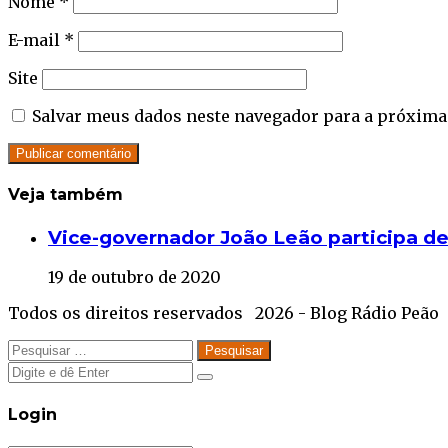
Nome
*
E-mail
*
Site
Salvar meus dados neste navegador para a próxima
Veja também
Close
Vice-governador João Leão participa de
19 de outubro de 2020
Todos os direitos reservados 2026 - Blog Rádio Peão
Facebook
Twitter
WhatsApp
Telegram
Close
Pesquisar
por:
Close
Close
Login