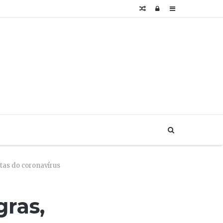
Artigo
Login
Sidebar
aleatório
Buscar...
stas do coronavírus
gras,