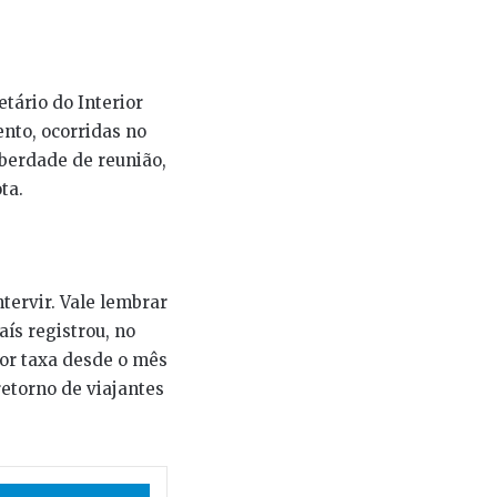
tário do Interior
nto, ocorridas no
iberdade de reunião,
ta.
tervir. Vale lembrar
ís registrou, no
ior taxa desde o mês
retorno de viajantes
App
Telegram