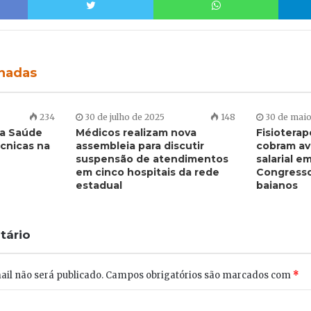
onadas
234
30 de julho de 2025
148
30 de maio
da Saúde
Médicos realizam nova
Fisiotera
cnicas na
assembleia para discutir
cobram av
suspensão de atendimentos
salarial 
em cinco hospitais da rede
Congresso
estadual
baianos
tário
il não será publicado.
Campos obrigatórios são marcados com
*