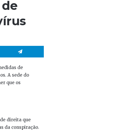
 de
írus
hatsApp
Telegram
medidas de
os. A sede do
mer que os
.
de direita que
s da conspiração.