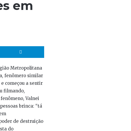
es em
hatsApp
Telegram
egião Metropolitana
a, fenômero similar
o e começou a sentir
iu filmando,
o fenômeno, Valnei
pessoas brinca: “tá
tem
poder de destruição
sta do