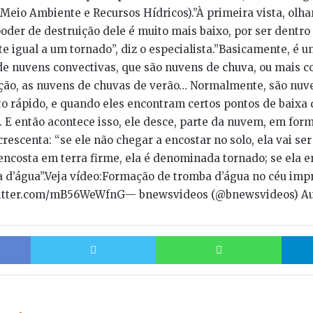
 Meio Ambiente e Recursos Hídricos).”À primeira vista, olh
oder de destruição dele é muito mais baixo, por ser dentro
te igual a um tornado”, diz o especialista.”Basicamente, é 
de nuvens convectivas, que são nuvens de chuva, ou mais 
ação, as nuvens de chuvas de verão… Normalmente, são nuv
 rápido, e quando eles encontram certos pontos de baixa 
. E então acontece isso, ele desce, parte da nuvem, em forma
crescenta: “se ele não chegar a encostar no solo, ela vai 
 encosta em terra firme, ela é denominada tornado; se ela e
d’água”.Veja vídeo:Formação de tromba d’água no céu im
witter.com/mB56WeWfnG— bnewsvideos (@bnewsvideos) Au
Facebook
Twitter
Whats