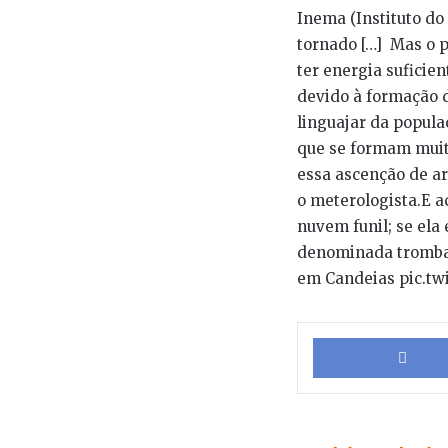
Inema (Instituto do
tornado […] Mas o p
ter energia suficien
devido à formação 
linguajar da popul
que se formam muito
essa ascenção de ar
o meterologista.E a
nuvem funil; se ela
denominada tromba 
em Candeias pic.t