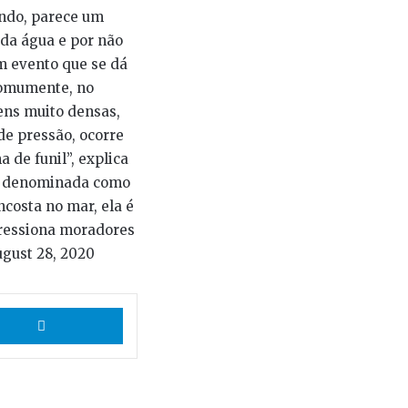
ando, parece um
 da água e por não
um evento que se dá
comumente, no
ens muito densas,
de pressão, ocorre
 de funil”, explica
ser denominada como
ncosta no mar, ela é
pressiona moradores
gust 28, 2020
App
Telegram