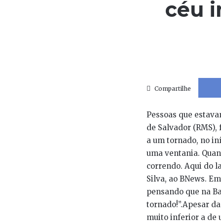
céu 
Compartilhe
Pessoas que estavam
de Salvador (RMS),
a um tornado, no in
uma ventania. Quand
correndo. Aqui do l
Silva, ao BNews. Em
pensando que na Ba
tornado!”.Apesar d
muito inferior a de