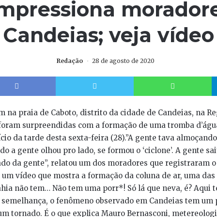
impressiona morador
Candeias; veja vídeo
Redação
28 de agosto de 2020
Facebook
Twitter
W
 na praia de Caboto, distrito da cidade de Candeias, na R
 foram surpreendidas com a formação de uma tromba d’águ
ício da tarde desta sexta-feira (28).”A gente tava almoçand
o a gente olhou pro lado, se formou o ‘ciclone’. A gente sa
ado da gente”, relatou um dos moradores que registraram 
 um vídeo que mostra a formação da coluna de ar, uma das 
hia não tem… Não tem uma porr*! Só lá que neva, é? Aqui 
a semelhança, o fenômeno observado em Candeias tem um 
 um tornado. É o que explica Mauro Bernasconi, metereologi