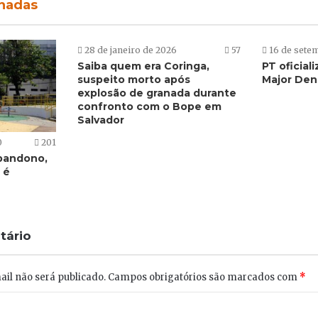
onadas
28 de janeiro de 2026
57
16 de sete
Saiba quem era Coringa,
PT oficial
suspeito morto após
Major Den
explosão de granada durante
confronto com o Bope em
Salvador
0
201
bandono,
 é
tário
il não será publicado.
Campos obrigatórios são marcados com
*