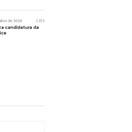
mbro de 2020
173
iza candidatura da
ice