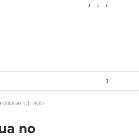
Artigo
Login
Sidebar
aleatório
Buscar...
Candeias; veja vídeo
ua no