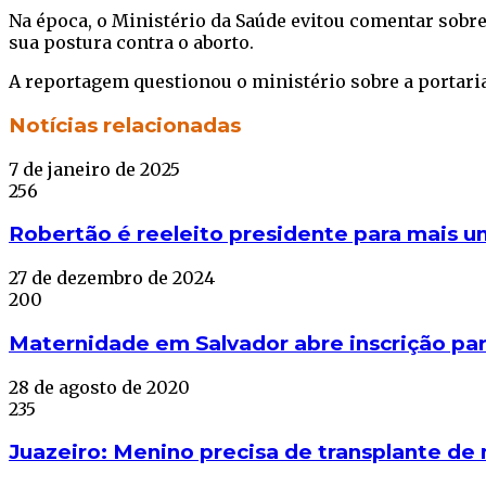
Na época, o Ministério da Saúde evitou comentar sobre
sua postura contra o aborto.
A reportagem questionou o ministério sobre a portaria
Facebook
Twitter
WhatsApp
Telegram
Notícias relacionadas
7 de janeiro de 2025
256
Robertão é reeleito presidente para mais 
27 de dezembro de 2024
200
Maternidade em Salvador abre inscrição par
28 de agosto de 2020
235
Juazeiro: Menino precisa de transplante d