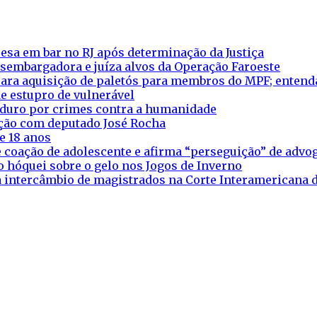
esa em bar no RJ após determinação da Justiça
esembargadora e juíza alvos da Operação Faroeste
ara aquisição de paletós para membros do MPF; entend
e estupro de vulnerável
aduro por crimes contra a humanidade
eação com deputado José Rocha
e 18 anos
 coação de adolescente e afirma “perseguição” de adv
o hóquei sobre o gelo nos Jogos de Inverno
ra intercâmbio de magistrados na Corte Interamericana