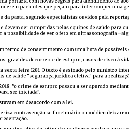
 uma portaria com novas regras para atendimento ao abor
atenderem pacientes que peçam para interromper uma ge
s da pasta, segundo especialistas ouvidos pela reporta
ue devem ser cumpridas pelas equipes de saúde para qu
 a possibilidade de ver o feto em ultrassonografia –al
m termo de consentimento com uma lista de possíveis 
os: gravidez decorrente de estupro, casos de risco à vid
a sexta-feira (28). O texto é assinado pelo ministro inte
 de saúde “segurança jurídica efetiva” para a realizaçã
e 2018, “o crime de estupro passou a ser apurado median
ra ser iniciada”.
estavam em desacordo com a lei.
cteriza contravenção se funcionário ou médico deixare
presentação.
s uma tentativa de intimidar mulheres que buscam o ac