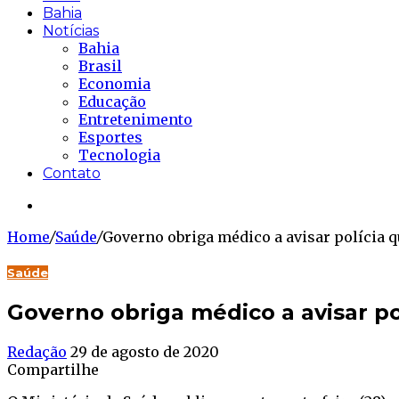
Bahia
Notícias
Bahia
Brasil
Economia
Educação
Entretenimento
Esportes
Tecnologia
Contato
Buscar...
Home
/
Saúde
/
Governo obriga médico a avisar polícia q
Saúde
Governo obriga médico a avisar po
Redação
29 de agosto de 2020
Compartilhe
Facebook
Twitter
WhatsApp
Telegram