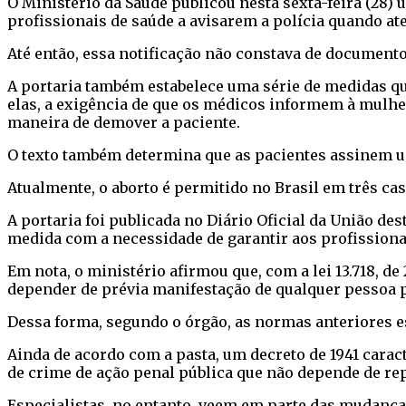
O Ministério da Saúde publicou nesta sexta-feira (28)
profissionais de saúde a avisarem a polícia quando 
Até então, essa notificação não constava de documento
A portaria também estabelece uma série de medidas q
elas, a exigência de que os médicos informem à mulher
maneira de demover a paciente.
O texto também determina que as pacientes assinem u
Atualmente, o aborto é permitido no Brasil em três cas
A portaria foi publicada no Diário Oficial da União dest
medida com a necessidade de garantir aos profissionais
Em nota, o ministério afirmou que, com a lei 13.718, d
depender de prévia manifestação de qualquer pessoa pa
Dessa forma, segundo o órgão, as normas anteriores 
Ainda de acordo com a pasta, um decreto de 1941 cara
de crime de ação penal pública que não depende de re
Especialistas, no entanto, veem em parte das mudança