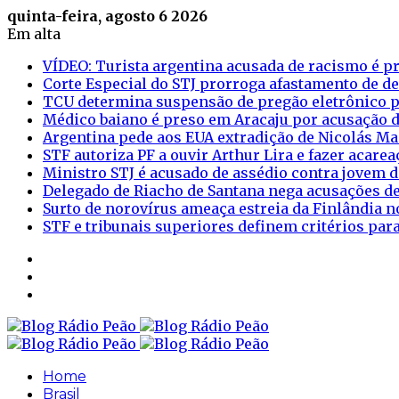
quinta-feira, agosto 6 2026
Em alta
VÍDEO: Turista argentina acusada de racismo é pr
Corte Especial do STJ prorroga afastamento de d
TCU determina suspensão de pregão eletrônico p
Médico baiano é preso em Aracaju por acusação d
Argentina pede aos EUA extradição de Nicolás M
STF autoriza PF a ouvir Arthur Lira e fazer acar
Ministro STJ é acusado de assédio contra jovem d
Delegado de Riacho de Santana nega acusações de
Surto de norovírus ameaça estreia da Finlândia n
STF e tribunais superiores definem critérios pa
Sidebar
Login
Artigo
aleatório
Home
Brasil