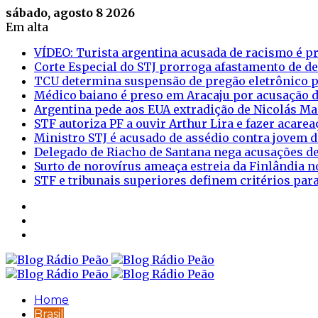
sábado, agosto 8 2026
Em alta
VÍDEO: Turista argentina acusada de racismo é pr
Corte Especial do STJ prorroga afastamento de d
TCU determina suspensão de pregão eletrônico p
Médico baiano é preso em Aracaju por acusação d
Argentina pede aos EUA extradição de Nicolás M
STF autoriza PF a ouvir Arthur Lira e fazer acar
Ministro STJ é acusado de assédio contra jovem d
Delegado de Riacho de Santana nega acusações de
Surto de norovírus ameaça estreia da Finlândia n
STF e tribunais superiores definem critérios pa
Sidebar
Login
Artigo
aleatório
Home
Brasil