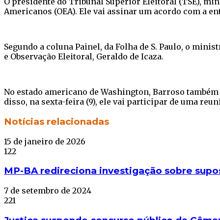
O presidente do Tribunal Superior Eleitoral (TSE), mi
Americanos (OEA). Ele vai assinar um acordo com a ent
Segundo a coluna Painel, da Folha de S. Paulo, o mini
e Observação Eleitoral, Geraldo de Icaza.
No estado americano de Washington, Barroso também v
disso, na sexta-feira (9), ele vai participar de uma re
Facebook
Twitter
WhatsApp
Telegram
Notícias relacionadas
15 de janeiro de 2026
122
MP-BA redireciona investigação sobre supos
7 de setembro de 2024
221