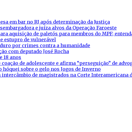
esa em bar no RJ após determinação da Justiça
esembargadora e juíza alvos da Operação Faroeste
ara aquisição de paletós para membros do MPF; entend
e estupro de vulnerável
aduro por crimes contra a humanidade
eação com deputado José Rocha
e 18 anos
 coação de adolescente e afirma “perseguição” de adv
o hóquei sobre o gelo nos Jogos de Inverno
ra intercâmbio de magistrados na Corte Interamericana