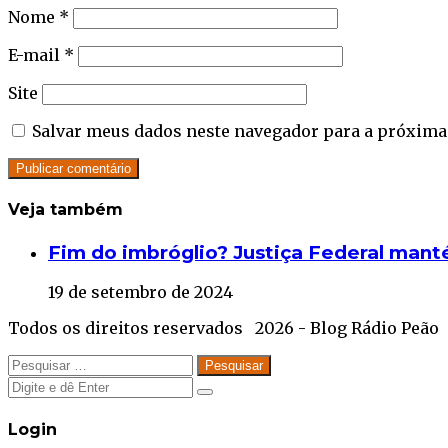
Nome
*
E-mail
*
Site
Salvar meus dados neste navegador para a próxima
Veja também
Close
Fim do imbróglio? Justiça Federal man
19 de setembro de 2024
Todos os direitos reservados 2026 - Blog Rádio Peão
Facebook
Twitter
WhatsApp
Telegram
Close
Pesquisar
por:
Close
Close
Login