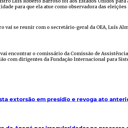
nistro Luís Roberto Barroso foi aos Estados Unidos par
idade para que ela atue como observadora das eleições 
stro vai se reunir com o secretário-geral da OEA, Luís 
ai encontrar o comissário da Comissão de Assistência
união com dirigentes da Fundação Internacional para Sist
ta extorsão em presídio e revoga ato anterio