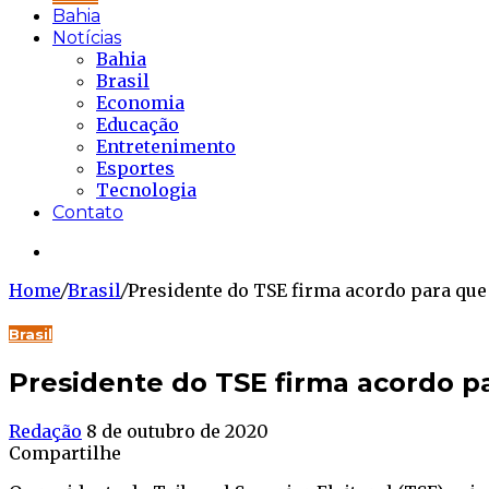
Bahia
Notícias
Bahia
Brasil
Economia
Educação
Entretenimento
Esportes
Tecnologia
Contato
Buscar...
Home
/
Brasil
/
Presidente do TSE firma acordo para qu
Brasil
Presidente do TSE firma acordo 
Redação
8 de outubro de 2020
Compartilhe
Facebook
Twitter
WhatsApp
Telegram