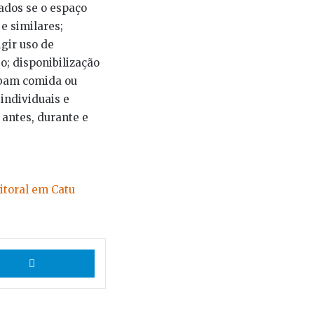
ados se o espaço
e similares;
igir uso de
o; disponibilização
oíbam comida ou
individuais e
antes, durante e
itoral em Catu
App
Telegram