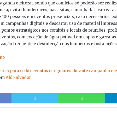
aganda eleitoral, sendo que comícios só poderão ser realiz
ância; evitar bandeiraços, passeatas, caminhadas, carreatas 
de 100 pessoas em eventos presenciais, caso necessários; ex
em campanhas digitais e descartar uso de material impress
 pontos estratégicos nos comitês e locais de reuniões; pr
eventos, com exceção de água potável em copos e garrafas 
ação frequente e desinfecção dos banheiros e instalações 
ano
stiça para coibir eventos irregulares durante campanha ele
 em
Alô Salvador
.
Facebook
Twitter
Whats