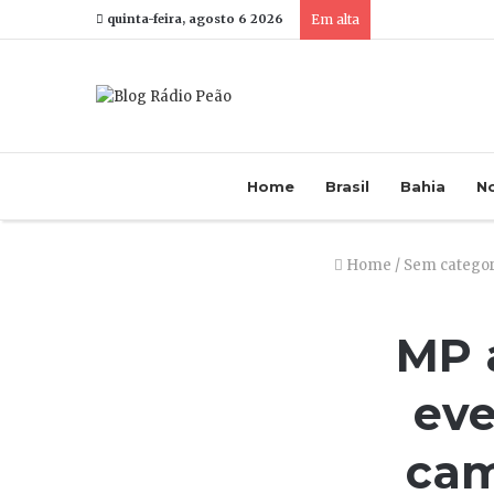
quinta-feira, agosto 6 2026
Em alta
Home
Brasil
Bahia
No
Home
/
Sem categor
MP a
eve
cam