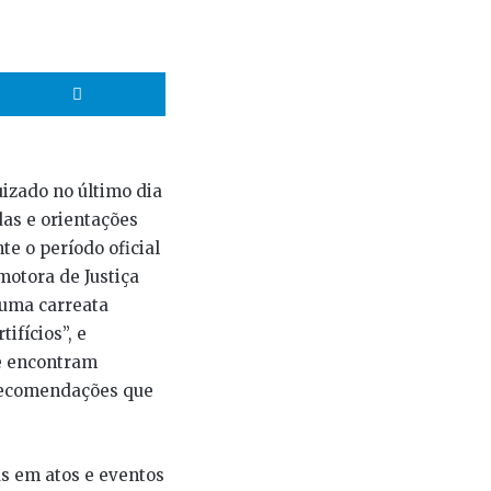
hatsApp
Telegram
uizado no último dia
das e orientações
te o período oficial
motora de Justiça
 uma carreata
ifícios”, e
e encontram
 recomendações que
as em atos e eventos