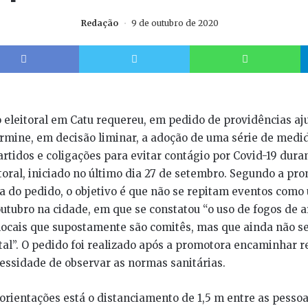
Redação
9 de outubro de 2020
Facebook
Twitter
W
o eleitoral em Catu requereu, em pedido de providências aj
termine, em decisão liminar, a adoção de uma série de medi
rtidos e coligações para evitar contágio por Covid-19 duran
oral, iniciado no último dia 27 de setembro. Segundo a pro
a do pedido, o objetivo é que não se repitam eventos como
outubro na cidade, em que se constatou “o uso de fogos de art
ocais que supostamente são comitês, mas que ainda não s
tal”. O pedido foi realizado após a promotora encaminhar
essidade de observar as normas sanitárias.
orientações está o distanciamento de 1,5 m entre as pesso