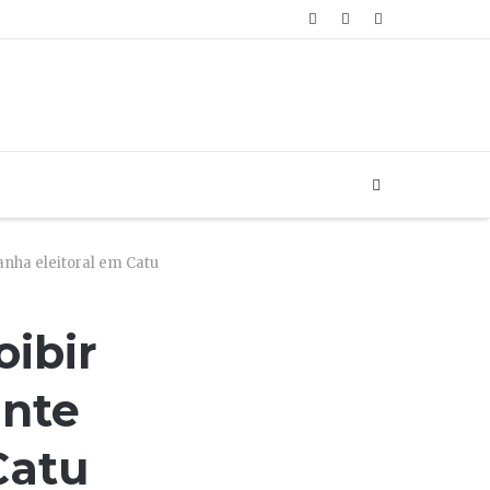
Artigo
Login
Sidebar
aleatório
Buscar...
anha eleitoral em Catu
oibir
ante
Catu