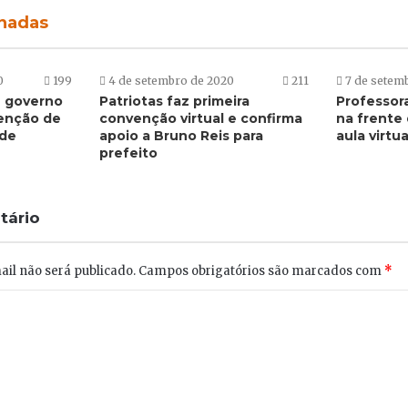
onadas
0
199
4 de setembro de 2020
211
7 de setem
 governo
Patriotas faz primeira
Professor
tenção de
convenção virtual e confirma
na frente
 de
apoio a Bruno Reis para
aula virtua
prefeito
tário
il não será publicado.
Campos obrigatórios são marcados com
*