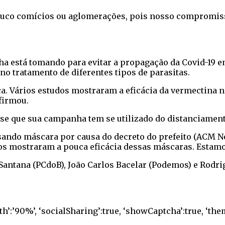
co comícios ou aglomerações, pois nosso compromisso 
está tomando para evitar a propagação da Covid-19 em 
no tratamento de diferentes tipos de parasitas.
a. Vários estudos mostraram a eficácia da vermectina n
firmou.
sse que sua campanha tem se utilizado do distanciamen
sando máscara por causa do decreto do prefeito (ACM Net
dos mostraram a pouca eficácia dessas máscaras. Estamo
Santana (PCdoB), João Carlos Bacelar (Podemos) e Rodri
th’:’90%’, ‘socialSharing’:true, ‘showCaptcha’:true, ‘them