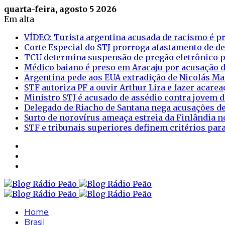
quarta-feira, agosto 5 2026
Em alta
VÍDEO: Turista argentina acusada de racismo é pr
Corte Especial do STJ prorroga afastamento de d
TCU determina suspensão de pregão eletrônico p
Médico baiano é preso em Aracaju por acusação d
Argentina pede aos EUA extradição de Nicolás M
STF autoriza PF a ouvir Arthur Lira e fazer acar
Ministro STJ é acusado de assédio contra jovem d
Delegado de Riacho de Santana nega acusações de
Surto de norovírus ameaça estreia da Finlândia n
STF e tribunais superiores definem critérios pa
Sidebar
Login
Artigo
aleatório
Home
Brasil