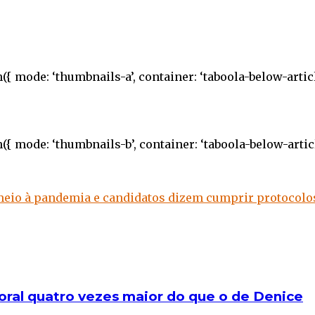
({ mode: ‘thumbnails-a’, container: ‘taboola-below-arti
({ mode: ‘thumbnails-b’, container: ‘taboola-below-arti
eio à pandemia e candidatos dizem cumprir protocolo
oral quatro vezes maior do que o de Denice