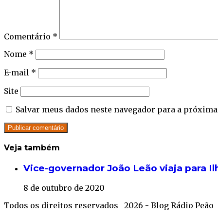
Comentário
*
Nome
*
E-mail
*
Site
Salvar meus dados neste navegador para a próxima
Veja também
Close
Vice-governador João Leão viaja para Il
8 de outubro de 2020
Todos os direitos reservados 2026 - Blog Rádio Peão
Facebook
Twitter
WhatsApp
Telegram