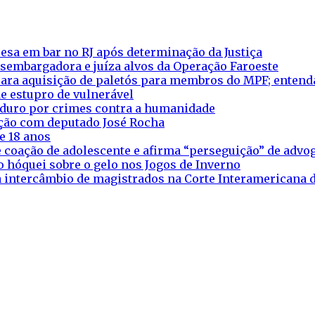
esa em bar no RJ após determinação da Justiça
esembargadora e juíza alvos da Operação Faroeste
ara aquisição de paletós para membros do MPF; entend
e estupro de vulnerável
aduro por crimes contra a humanidade
eação com deputado José Rocha
e 18 anos
 coação de adolescente e afirma “perseguição” de adv
o hóquei sobre o gelo nos Jogos de Inverno
ra intercâmbio de magistrados na Corte Interamericana