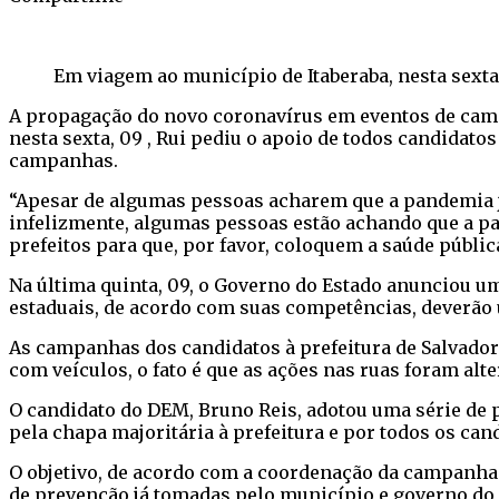
Facebook
Twitter
WhatsApp
Telegram
Em viagem ao município de Itaberaba, nesta sexta
A propagação do novo coronavírus em eventos de camp
nesta sexta, 09 , Rui pediu o apoio de todos candidato
campanhas.
“Apesar de algumas pessoas acharem que a pandemia j
infelizmente, algumas pessoas estão achando que a pa
prefeitos para que, por favor, coloquem a saúde públic
Na última quinta, 09, o Governo do Estado anunciou um
estaduais, de acordo com suas competências, deverão 
As campanhas dos candidatos à prefeitura de Salvador 
com veículos, o fato é que as ações nas ruas foram al
O candidato do DEM, Bruno Reis, adotou uma série de p
pela chapa majoritária à prefeitura e por todos os cand
O objetivo, de acordo com a coordenação da campanha d
de prevenção já tomadas pelo município e governo do 