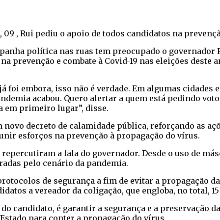
, 09 , Rui pediu o apoio de todos candidatos na prevenç
anha política nas ruas tem preocupado o governador Ru
s na prevenção e combate à Covid-19 nas eleições deste 
á foi embora, isso não é verdade. Em algumas cidades
ndemia acabou. Quero alertar a quem está pedindo voto 
a em primeiro lugar”, disse.
 novo decreto de calamidade pública, reforçando as açõ
unir esforços na prevenção à propagação do vírus.
repercutiram a fala do governador. Desde o uso de másc
teradas pelo cenário da pandemia.
rotocolos de segurança a fim de evitar a propagação d
idatos a vereador da coligação, que engloba, no total, 15
o candidato, é garantir a segurança e a preservação da
Estado para conter a propagação do vírus.