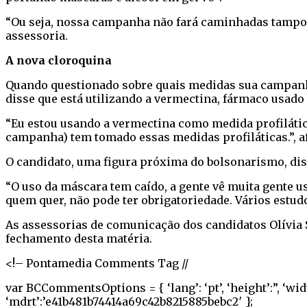
“Ou seja, nossa campanha não fará caminhadas tampou
assessoria.
A nova cloroquina
Quando questionado sobre quais medidas sua campanha 
disse que está utilizando a vermectina, fármaco usado 
“Eu estou usando a vermectina como medida profilátic
campanha) tem tomado essas medidas profiláticas.”, a
O candidato, uma figura próxima do bolsonarismo, di
“O uso da máscara tem caído, a gente vê muita gente u
quem quer, não pode ter obrigatoriedade. Vários estu
As assessorias de comunicação dos candidatos Olívia 
fechamento desta matéria.
<!– Pontamedia Comments Tag //
var BCCommentsOptions = { ‘lang’: ‘pt’, ‘height’:”, ‘wid
‘mdrt’:’e41b481b74414a69c42b8215885bebc2′ };