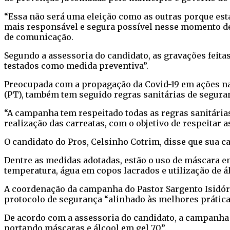
“Essa não será uma eleição como as outras porque est
mais responsável e segura possível nesse momento de
de comunicação.
Segundo a assessoria do candidato, as gravações feita
testados como medida preventiva”.
Preocupada com a propagação da Covid-19 em ações nas
(PT), também tem seguido regras sanitárias de segura
“A campanha tem respeitado todas as regras sanitária
realização das carreatas, com o objetivo de respeitar 
O candidato do Pros, Celsinho Cotrim, disse que sua 
Dentre as medidas adotadas, estão o uso de máscara e
temperatura, água em copos lacrados e utilização de á
A coordenação da campanha do Pastor Sargento Isidório
protocolo de segurança “alinhado às melhores práticas
De acordo com a assessoria do candidato, a campanha
portando máscaras e álcool em gel 70”.