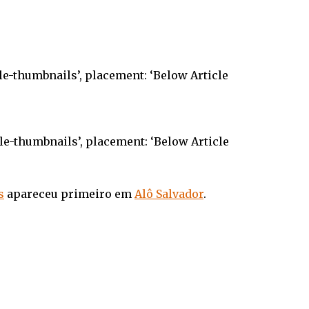
cle-thumbnails’, placement: ‘Below Article
cle-thumbnails’, placement: ‘Below Article
s
apareceu primeiro em
Alô Salvador
.