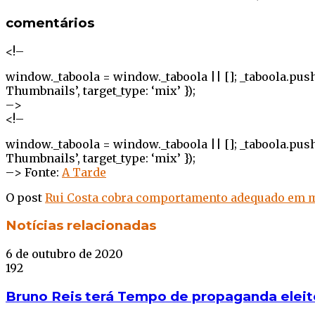
comentários
<!–
window._taboola = window._taboola || []; _taboola.push
Thumbnails’, target_type: ‘mix’ });
–>
<!–
window._taboola = window._taboola || []; _taboola.push
Thumbnails’, target_type: ‘mix’ });
–> Fonte:
A Tarde
O post
Rui Costa cobra comportamento adequado em m
Facebook
Twitter
WhatsApp
Telegram
Notícias relacionadas
6 de outubro de 2020
192
Bruno Reis terá Tempo de propaganda eleit