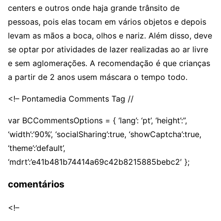
centers e outros onde haja grande trânsito de
pessoas, pois elas tocam em vários objetos e depois
levam as mãos a boca, olhos e nariz. Além disso, deve
se optar por atividades de lazer realizadas ao ar livre
e sem aglomerações. A recomendação é que crianças
a partir de 2 anos usem máscara o tempo todo.
<!– Pontamedia Comments Tag //
var BCCommentsOptions = { ‘lang’: ‘pt’, ‘height’:”,
‘width’:’90%’, ‘socialSharing’:true, ‘showCaptcha’:true,
‘theme’:’default’,
‘mdrt’:’e41b481b74414a69c42b8215885bebc2′ };
comentários
<!–