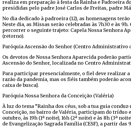
realiza em preparação à festa da Rainha e Padroeira do
presididas pelo padre José Carlos de Freitas, padre M
No dia dedicado à padroeira (12), as homenagens terão 
Neste dia, as Missas serão celebradas às 7h30 e às 9h.
percorrer o seguinte trajeto: Capela Nossa Senhora Ap
(retorno).
Paróquia Ascensão do Senhor (Centro Administrativo 
Os devotos de Nossa Senhora Aparecida poderão partic
Ascensão do Senhor, localizada no Centro Administrativ
Para participar presencialmente, o fiel deve realizar
razão da pandemia, mas os fiéis também poderão acomp
caixa de busca].
Paróquia Nossa Senhora da Conceição (Valéria)
À luz do tema “Rainha dos céus, sob a tua guia conduz
Conceição, no bairro de Valéria, participam do tríduo e
outubro, às 19h (1ª noite), 16h (2ª noite) e às 8h (3ª no
de Evangelização Sagrada Família (CESF), a partir das 