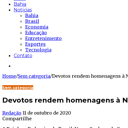
Bahia
Notícias
Bahia
Brasil
Economia
Educação
Entretenimento
Esportes
Tecnologia
Contato
Buscar...
Home
/
Sem categoria
/
Devotos rendem homenagens à No
Sem categoria
Devotos rendem homenagens à No
Redação
11 de outubro de 2020
Compartilhe
Facebook
Twitter
WhatsApp
Telegram