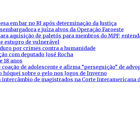
esa em bar no RJ após determinação da Justiça
esembargadora e juíza alvos da Operação Faroeste
ara aquisição de paletós para membros do MPF; entend
e estupro de vulnerável
aduro por crimes contra a humanidade
eação com deputado José Rocha
e 18 anos
 coação de adolescente e afirma “perseguição” de adv
o hóquei sobre o gelo nos Jogos de Inverno
ra intercâmbio de magistrados na Corte Interamericana