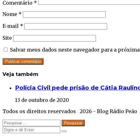
Comentário
*
Nome
*
E-mail
*
Site
Salvar meus dados neste navegador para a próxima
Veja também
Close
Polícia Civil pede prisão de Cátia Raulin
13 de outubro de 2020
Todos os direitos reservados 2026 - Blog Rádio Peão
Facebook
Twitter
WhatsApp
Telegram
Close
Pesquisar
por:
Close