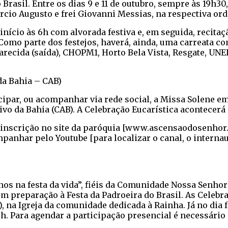
 Brasil. Entre os dias 9 e 11 de outubro, sempre às 19h
árcio Augusto e frei Giovanni Messias, na respectiva or
início às 6h com alvorada festiva e, em seguida, recita
 Como parte dos festejos, haverá, ainda, uma carreata c
arecida (saída), CHOPM1, Horto Bela Vista, Resgate, UN
da Bahia – CAB)
ipar, ou acompanhar via rede social, a Missa Solene e
o da Bahia (CAB). A Celebração Eucarística acontecerá no
 a inscrição no site da paróquia [www.ascensaodosenhor
anhar pelo Youtube [para localizar o canal, o internau
-nos na festa da vida”, fiéis da Comunidade Nossa Senh
m preparação à Festa da Padroeira do Brasil. As Celebraçõ
ite), na Igreja da comunidade dedicada à Rainha. Já no dia
9h. Para agendar a participação presencial é necessário 