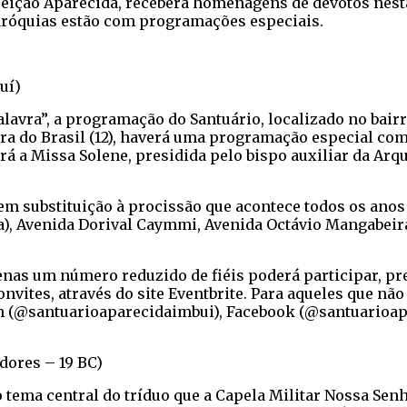
ceição Aparecida, receberá homenagens de devotos nesta
paróquias estão com programações especiais.
uí)
alavra”, a programação do Santuário, localizado no bairr
eira do Brasil (12), haverá uma programação especial com
erá a Missa Solene, presidida pelo bispo auxiliar da Arq
em substituição à procissão que acontece todos os anos 
a), Avenida Dorival Caymmi, Avenida Octávio Mangabeira
enas um número reduzido de fiéis poderá participar, pr
onvites, através do site Eventbrite. Para aqueles que n
am (@santuarioaparecidaimbui), Facebook (@santuarioap
dores – 19 BC)
 o tema central do tríduo que a Capela Militar Nossa Sen