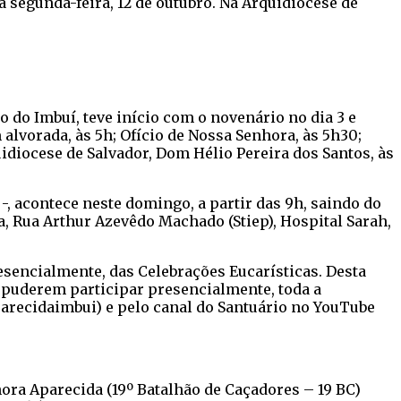
 segunda-feira, 12 de outubro. Na Arquidiocese de
o do Imbuí, teve início com o novenário no dia 3 e
 alvorada, às 5h; Ofício de Nossa Senhora, às 5h30;
uidiocese de Salvador, Dom Hélio Pereira dos Santos, às
-, acontece neste domingo, a partir das 9h, saindo do
, Rua Arthur Azevêdo Machado (Stiep), Hospital Sarah,
esencialmente, das Celebrações Eucarísticas. Desta
ão puderem participar presencialmente, toda a
arecidaimbui) e pelo canal do Santuário no YouTube
hora Aparecida (19º Batalhão de Caçadores – 19 BC)