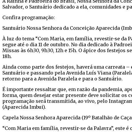
A Rainha e Padroeira do Brasil, Nossa Senhora da Con
Salvador, o Santuário dedicado a ela, comunidades e 
Confira programação:
Santuário Nossa Senhora da Conceição Aparecida (Imb
À luz do tema “Com Maria, em família, revestir-se da P
segue até o dia 11 de outubro. No dia dedicado à Padro
Missas às 6h30, 9h30, 12h e 15h. O ápice dos festejos s
18h.
Ainda como parte dos festejos, haverá uma carreata – 
Santuário e passando pela Avenida Luís Viana (Paralel
retorno para a Avenida Paralela e para o Santuário.
É importante ressaltar que, em razão da pandemia, ap
forma, quem desejar estar presente deve solicitar os c
programação será transmitida, ao vivo, pelo Instagr
(Aparecida Imbui).
Capela Nossa Senhora Aparecida (19º Batalhão de Caça
“Com Maria em família, revestir-se da Palavra”, este é