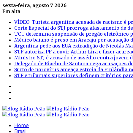
sexta-feira, agosto 7 2026
Em alta
VÍDEO: Turista argentina acusada de racismo é pr
Corte Especial do STJ prorroga afastamento de d
TCU determina suspensão de pregão eletrônico p
Médico baiano é preso em Aracaju por acusação d
Argentina pede aos EUA extradição de Nicolás M
STF autoriza PF a ouvir Arthur Lira e fazer acar
Ministro STJ é acusado de assédio contra jovem d
Delegado de Riacho de Santana nega acusações de
Surto de norovírus ameaça estreia da Finlândia n
STF e tribunais superiores definem critérios pa
Sidebar
Login
Artigo
aleatório
Home
Brasil