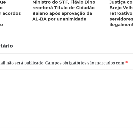
que
Ministro do STF, Flávio Dino
Justiça c
do
receberá Título de Cidadão
Brejo Velh
r acordos
Baiano após aprovação da
retroativo
AL-BA por unanimidade
servidore
ão
ilegalmen
tário
il não será publicado.
Campos obrigatórios são marcados com
*