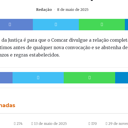
Redação
8 de maio de 2025
Facebook
Twitter
W
da Justiça é para que o Comcar divulgue a relação complet
ítimos antes de qualquer nova convocação e se abstenha d
azos e regras estabelecidos.
Facebook
Twitter
Whats
onadas
274
13 de maio de 2025
170
29 de nove