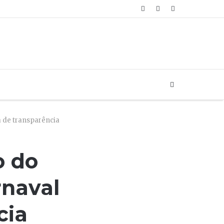
Artigo
Login
Sidebar
aleatório
Buscar...
a de transparência
o do
rnaval
cia