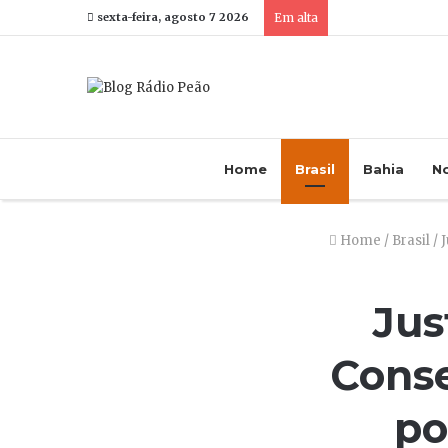
sexta-feira, agosto 7 2026
Em alta
Home
Brasil
Bahia
No
Home
/
Brasil
/
J
Jus
Conse
po