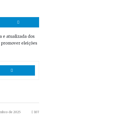
hatsApp
Telegram
a e atualizada dos
e promover eleições
App
Telegram
mbro de 2025
107