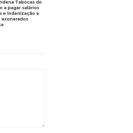
ondena Tabocas do
o a pagar salários
s e indenização a
s exonerados
te