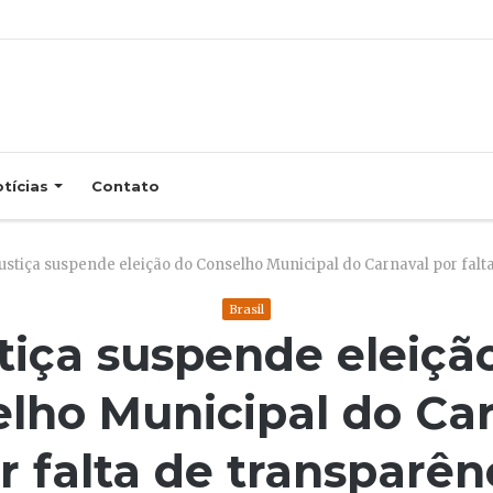
tícias
Contato
ustiça suspende eleição do Conselho Municipal do Carnaval por falt
Brasil
tiça suspende eleiçã
lho Municipal do Ca
r falta de transparên