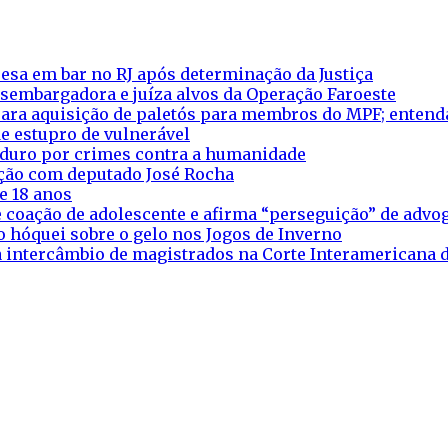
esa em bar no RJ após determinação da Justiça
esembargadora e juíza alvos da Operação Faroeste
ara aquisição de paletós para membros do MPF; entend
e estupro de vulnerável
aduro por crimes contra a humanidade
eação com deputado José Rocha
e 18 anos
 coação de adolescente e afirma “perseguição” de adv
o hóquei sobre o gelo nos Jogos de Inverno
ra intercâmbio de magistrados na Corte Interamericana