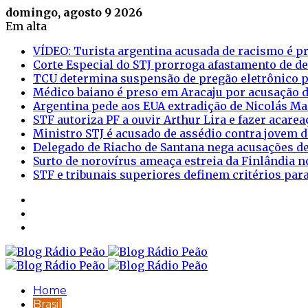
domingo, agosto 9 2026
Em alta
VÍDEO: Turista argentina acusada de racismo é pr
Corte Especial do STJ prorroga afastamento de d
TCU determina suspensão de pregão eletrônico p
Médico baiano é preso em Aracaju por acusação d
Argentina pede aos EUA extradição de Nicolás M
STF autoriza PF a ouvir Arthur Lira e fazer acar
Ministro STJ é acusado de assédio contra jovem d
Delegado de Riacho de Santana nega acusações de
Surto de norovírus ameaça estreia da Finlândia n
STF e tribunais superiores definem critérios pa
Sidebar
Login
Artigo
aleatório
Home
Brasil