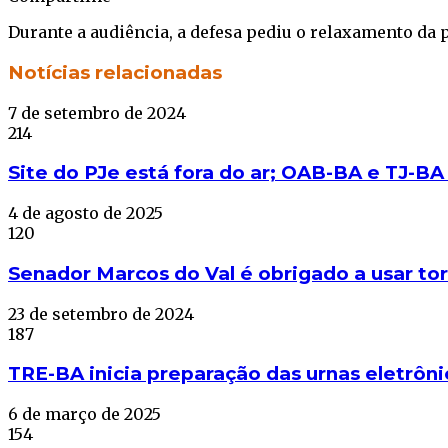
Facebook
Twitter
WhatsApp
Telegram
Durante a audiência, a defesa pediu o relaxamento da pr
Facebook
Twitter
WhatsApp
Telegram
Notícias relacionadas
7 de setembro de 2024
214
Site do PJe está fora do ar; OAB-BA e TJ-B
4 de agosto de 2025
120
Senador Marcos do Val é obrigado a usar tor
23 de setembro de 2024
187
TRE-BA inicia preparação das urnas eletrôni
6 de março de 2025
154