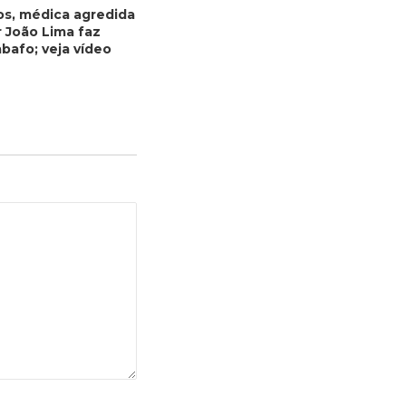
os, médica agredida
r João Lima faz
bafo; veja vídeo