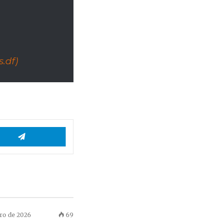
.df)
App
Telegram
iro de 2026
69