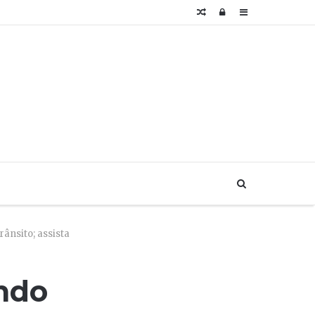
Artigo
Login
Sidebar
aleatório
Buscar...
rânsito; assista
indo