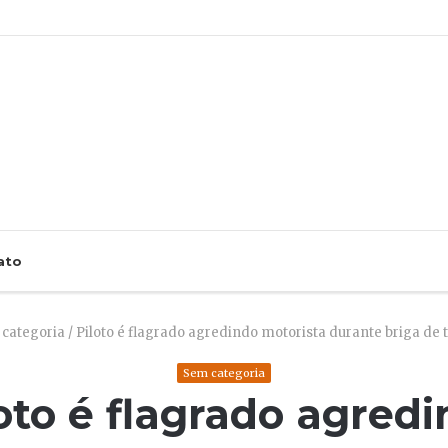
ato
categoria
/
Piloto é flagrado agredindo motorista durante briga de t
Sem categoria
oto é flagrado agred