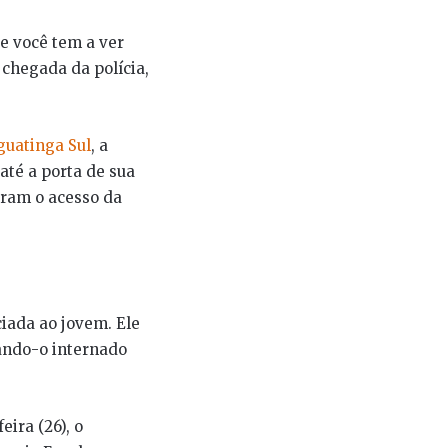
e você tem a ver
 chegada da polícia,
guatinga Sul
, a
até a porta de sua
aram o acesso da
ciada ao jovem. Ele
xando-o internado
ira (26), o