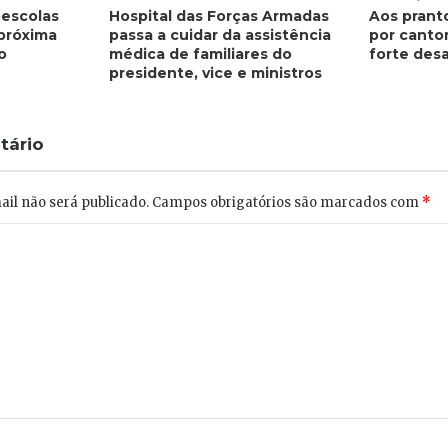
oescolas
Hospital das Forças Armadas
Aos prant
próxima
passa a cuidar da assistência
por canto
o
médica de familiares do
forte desa
presidente, vice e ministros
tário
il não será publicado.
Campos obrigatórios são marcados com
*