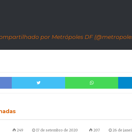
ompartilhado por Metrópoles DF (@metropoles
Facebook
Twitter
Whats
onadas
249
17 de setembro de 2020
207
26 de jane