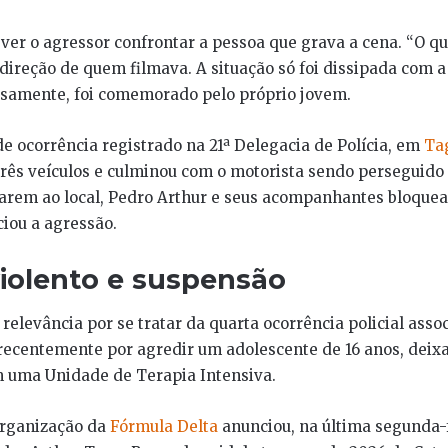
er o agressor confrontar a pessoa que grava a cena. “O qu
a direção de quem filmava. A situação só foi dissipada com a
samente, foi comemorado pelo próprio jovem.
e ocorrência registrado na 21ª Delegacia de Polícia, em
Ta
rês veículos e culminou com o motorista sendo perseguido 
garem ao local, Pedro Arthur e seus acompanhantes bloque
iciou a agressão.
violento e suspensão
relevância por se tratar da quarta ocorrência policial asso
 recentemente por agredir um adolescente de 16 anos, dei
 uma Unidade de Terapia Intensiva.
organização da
Fórmula Delta
anunciou, na última segunda-fe