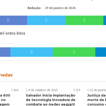
Redação
29 de janeiro de 2026
Facebook
Twitter
W
té sexta-feira
Facebook
Twitter
Whats
onadas
166
9 de outubro de 2025
213
22 de janei
ta 600
Salvador inicia implantação
Justiça da
 no
de tecnologia inovadora de
morte de 
dagem
combate ao Aedes aegypti
consumo d