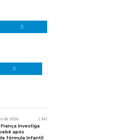
hatsApp
Telegram
App
Telegram
ro de 2026
147
 França investiga
bebê após
e fórmula infantil