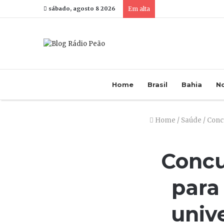
sábado, agosto 8 2026
Em alta
Home
Brasil
Bahia
No
Home
/
Saúde
/
Concu
Concu
para
unive