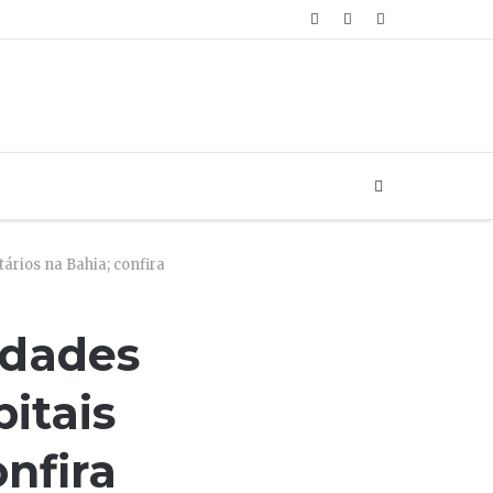
Artigo
Login
Sidebar
aleatório
Buscar...
rios na Bahia; confira
idades
itais
onfira