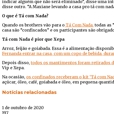
indicar alguém que não será eliminado”, disse uma in
disse outro. “A Maxiane levando a casa pro tá com nad
O que é Tá com Nada?
Quando os brothers vão para o
Tá Com Nada,
todas as 
casa são “confiscados” e os participantes são obrigad
Tá com Nada é pior que Xepa
Arroz, feijão e goiabada. Essa é a alimentação dispon
Fernanda entrar na casa, com um copo de bebida, duranta
Depois disso,
todos os mantimentos foram retirados d
Vip e Xepa.
Na ocasião,
os confinados receberam o kit ‘Tá com Nada
açúcar, óleo, café, goiabada e óleo, em pequena quantid
Facebook
Twitter
WhatsApp
Telegram
Notícias relacionadas
1 de outubro de 2020
197