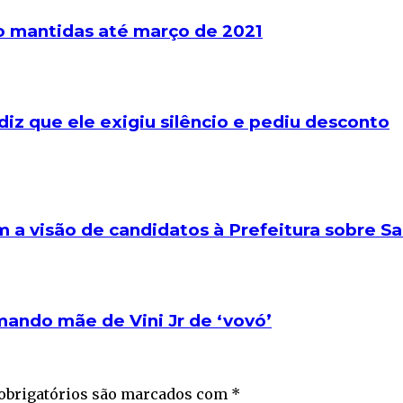
o mantidas até março de 2021
iz que ele exigiu silêncio e pediu desconto
 a visão de candidatos à Prefeitura sobre S
mando mãe de Vini Jr de ‘vovó’
obrigatórios são marcados com
*