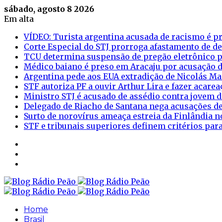
sábado, agosto 8 2026
Em alta
VÍDEO: Turista argentina acusada de racismo é pr
Corte Especial do STJ prorroga afastamento de d
TCU determina suspensão de pregão eletrônico p
Médico baiano é preso em Aracaju por acusação d
Argentina pede aos EUA extradição de Nicolás M
STF autoriza PF a ouvir Arthur Lira e fazer acar
Ministro STJ é acusado de assédio contra jovem d
Delegado de Riacho de Santana nega acusações de
Surto de norovírus ameaça estreia da Finlândia n
STF e tribunais superiores definem critérios pa
Sidebar
Login
Artigo
aleatório
Home
Brasil