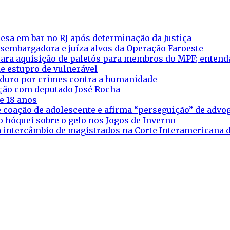
esa em bar no RJ após determinação da Justiça
esembargadora e juíza alvos da Operação Faroeste
ara aquisição de paletós para membros do MPF; entend
e estupro de vulnerável
aduro por crimes contra a humanidade
eação com deputado José Rocha
e 18 anos
 coação de adolescente e afirma “perseguição” de adv
o hóquei sobre o gelo nos Jogos de Inverno
ra intercâmbio de magistrados na Corte Interamericana