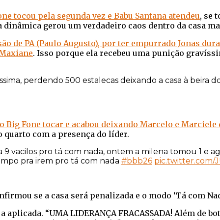
one tocou pela segunda vez e Babu Santana atendeu
, se 
dinâmica gerou um verdadeiro caos dentro da casa mais
são de PA (Paulo Augusto), por ter empurrado Jonas dura
 Maxiane
. Isso porque ela recebeu uma punição gravíssi
ima, perdendo 500 estalecas deixando a casa à beira 
 o Big Fone tocar e acabou deixando Marcelo e Marciel
o quarto com a presença do líder.
a 9 vacilos pro tá com nada, ontem a milena tomou 1 e
tempo pra irem pro tá com nada
#bbb26
pic.twitter.com/
firmou se a casa será penalizada e o modo ‘Tá com Nada
eja aplicada. “UMA LIDERANÇA FRACASSADA! Além de botar