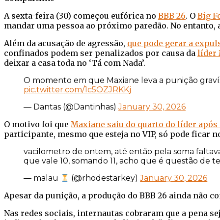
Facebook
Twitter
WhatsApp
Telegram
A sexta-feira (30) começou eufórica no
BBB 26
. O
Big F
mandar uma pessoa ao próximo paredão. No entanto, a 
Além da acusação de agressão,
que pode gerar a expul
confinados podem ser penalizados por causa da
líder
deixar a casa toda no ‘Tá com Nada’.
O momento em que Maxiane leva a punição gravíss
pic.twitter.com/1c5OZJRKKj
— Dantas (@Dantinhas)
January 30, 2026
O motivo foi que
Maxiane saiu do quarto do líder após
participante, mesmo que esteja no VIP, só pode ficar n
vacilometro de ontem, até então pela soma faltav
que vale 10, somando 11, acho que é questão de 
— malau
(@rhodestarkey)
January 30, 2026
Apesar da punição, a produção do BBB 26 ainda não con
Nas redes sociais, internautas cobraram que a pena s